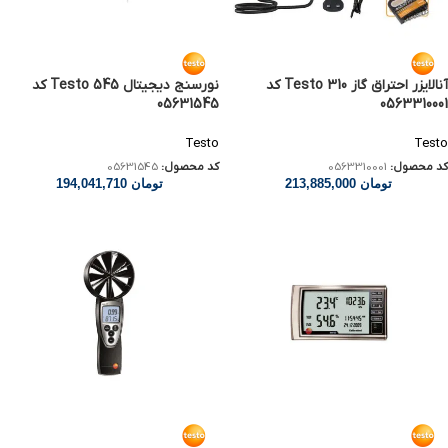
آنالایزر احتراق گاز Testo 310 کد
نورسنج دیجیتال Testo 545 کد
05631545
0563310001
Testo
Testo
کد محصول:
0563310001
کد محصول:
05631545
تومان
213,885,000
تومان
194,041,710