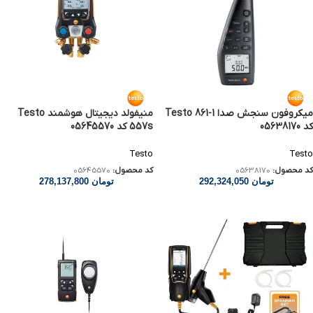
میکروفون سنجش صدا Testo 861-1
منیفولد دیجیتال هوشمند Testo
کد 05638170
557s کد 05645570
Testo
Testo
کد محصول:
05638170
کد محصول:
05645570
تومان
292,324,050
تومان
278,137,800