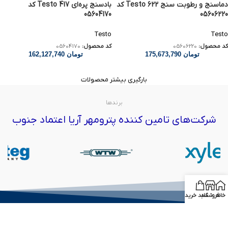
دماسنج و رطوبت سنج Testo 622 کد
بادسنج پره‌ای Testo 417 کد
05604170
05606220
Testo
Testo
کد محصول:
05606220
کد محصول:
05604170
تومان
175,673,790
تومان
162,127,740
بارگیری بیشتر محصولات
برندها
شرکت‌های تامین کننده پترومهر آریا اعتماد جنوب
خانه
فروشگاه
سبد خرید
درباره ما :