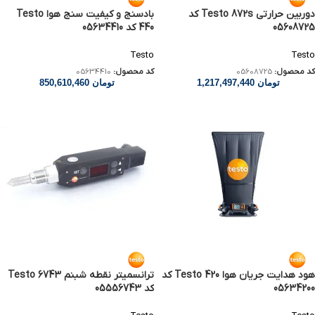
دوربین حرارتی Testo 872s کد
بادسنج و کیفیت سنج هوا Testo
05608725
440 کد 05634410
Testo
Testo
کد محصول:
05608725
کد محصول:
05634410
تومان
1,217,497,440
تومان
850,610,460
هود هدایت جریان هوا Testo 420 کد
ترانسمیتر نقطه شبنم Testo 6743
05634200
کد 05556743