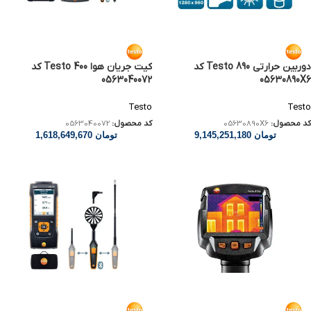
دوربین حرارتی Testo 890 کد
کیت جریان هوا Testo 400 کد
0563040072
05630890X6
Testo
Testo
کد محصول:
05630890X6
کد محصول:
0563040072
تومان
9,145,251,180
تومان
1,618,649,670