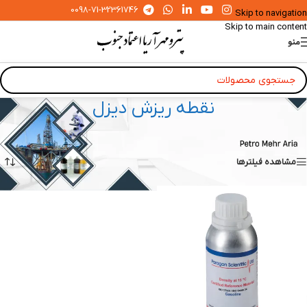
0098-71-32361746
Skip to navigation
Skip to main content
منو
نقطه ریزش دیزل
خانه
»
محصولات
»
نقطه ریزش دیزل
نمایش یک نتیجه
مشاهده فیلترها