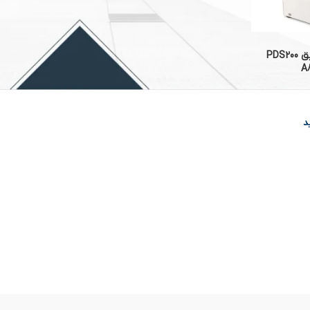
سیستم رقیق کننده دقیق PDS200
د