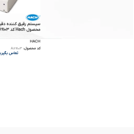
متانول آزمایشگاهی Hach کد 1446417
تماس بگیرید
محصول Hach کد A89103
HACH
کد محصول:
A89103
تماس بگیری