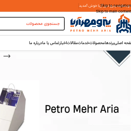
Skip to navigation
 وبسایت پترو مهر آریا خوش آمدید
Skip to main content
حه اصلی
برندها
محصولات
خدمات
مقالات
اخبار
تماس با ما
درباره ما
TOP RATED PRODUCTS
خانه
»
محصولات
»
شیر تنظیم فشار Honeywell DN 20 کد
D05FS-3/4A
تماس بگیرید
روغن حرارتی حمام ویسکومتر
STANHOPE-SETA کد 94632-0
تماس بگیرید