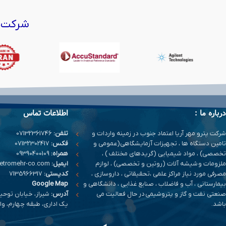
شرکت‌ه
درباره ما :
اطلاعات تماس
شرکت پترو مهر آریا اعتماد جنوب در زمینه واردات و
تلفن:
07132361746
تامین دستگاه ها ، تجهیزات آزمایشگاهی(عمومی و
فکس:
07132302417
تخصصی) ، مواد شیمیایی (گریدهای مختلف ) ،
همراه:
09390400109
ملزومات و شیشه آلات (روتین و تخصصی) ، لوازم
ایمیل:
info@petromehr-co.com
مصرفی مورد نیاز مراکز علمی ،تحقیقاتی ، داروسازی ،
کدپستی:
7135966317
بیمارستانی ، آب و فاضلاب ، صنایع غذایی ، دانشگاهی و
Google Map
صنعتی نفت و گاز و پتروشیمی در حال فعالیت می
آدرس:
شیراز، خیابان توحی
باشد.
یک اداری، طبقه چهارم، واحد 