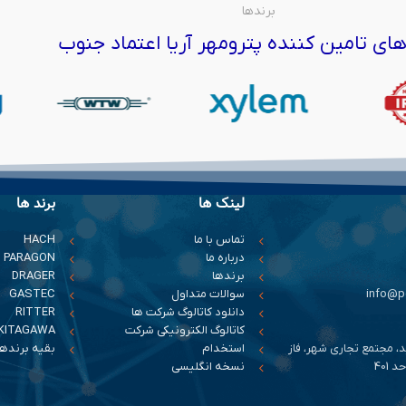
برندها
ای تامین کننده پترومهر آریا اعتماد جنوب
لینک ها
برند ها
تماس با ما
HACH
درباره ما
PARAGON
برندها
DRAGER
سوالات متداول
GASTEC
دانلود کاتالوگ شرکت ها
RITTER
کاتالوگ الکترونیکی شرکت
KITAGAWA
د، مجتمع تجاری شهر، فاز
استخدام
بقیه برندها
401
نسخه انگلیسی