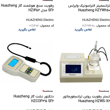
ترانسمیتر التراسونیک وایرلس
رطوبت سنج هوشمند گاز Huazheng
Huazheng HZYW650
SF6 مدل HZ1452
HUAZHENG Electric
HUAZHENG Electric
کد محصول:
HZYW650
کد محصول:
HZ1452
تماس بگیرید
تماس بگیرید
تستر رطوبت روغن ترانسفورماتور
دتکتور نشت‌ گاز Huazheng
HZCOP35 SF6
Huazheng HZWS-X2