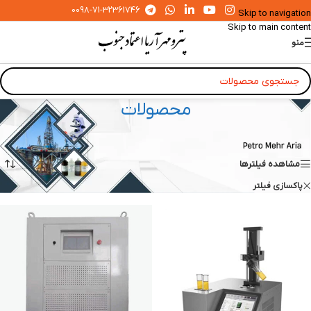
0098-71-32361746
Skip to navigation
Skip to main content
منو
محصولات
خانه
»
محصولات
نمایش 1–16 از 33 نتیجه
مشاهده فیلترها
پاکسازی فیلتر
HUAZHENG Electric