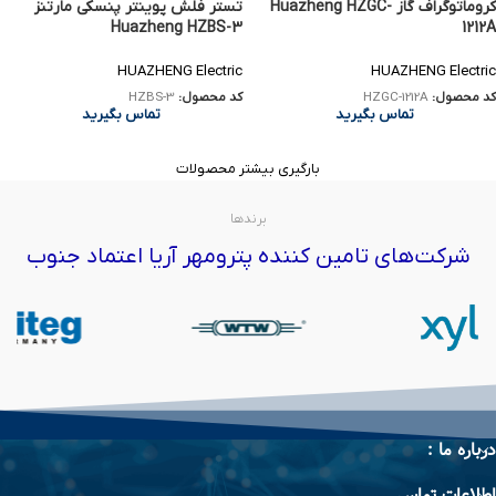
کروماتوگراف گاز Huazheng HZGC-
تستر فلش پوینتر پنسکی مارتنز
Huazheng HZBS-3
1212A
HUAZHENG Electric
HUAZHENG Electric
کد محصول:
HZGC-1212A
کد محصول:
HZBS-3
تماس بگیرید
تماس بگیرید
بارگیری بیشتر محصولات
برندها
شرکت‌های تامین کننده پترومهر آریا اعتماد جنوب
درباره ما :
اطلاعات تماس