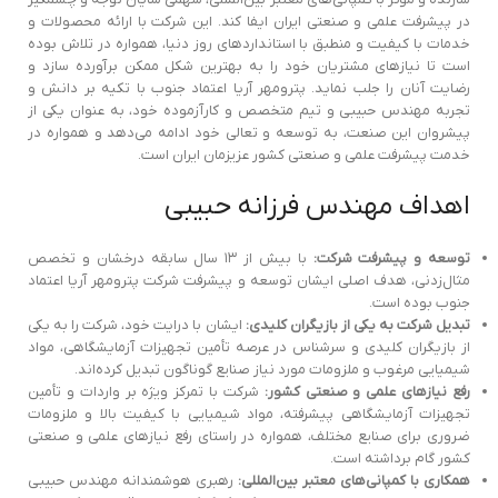
در پیشرفت علمی و صنعتی ایران ایفا کند. این شرکت با ارائه محصولات و
خدمات با کیفیت و منطبق با استانداردهای روز دنیا، همواره در تلاش بوده
است تا نیازهای مشتریان خود را به بهترین شکل ممکن برآورده سازد و
رضایت آنان را جلب نماید. پترومهر آریا اعتماد جنوب با تکیه بر دانش و
تجربه مهندس حبیبی و تیم متخصص و کارآزموده خود، به عنوان یکی از
پیشروان این صنعت، به توسعه و تعالی خود ادامه می‌دهد و همواره در
خدمت پیشرفت علمی و صنعتی کشور عزیزمان ایران است.
اهداف مهندس فرزانه حبیبی
توسعه و پیشرفت شرکت:
با بیش از ۱۳ سال سابقه درخشان و تخصص
مثال‌زدنی، هدف اصلی ایشان توسعه و پیشرفت شرکت پترومهر آریا اعتماد
جنوب بوده است.
تبدیل شرکت به یکی از بازیگران کلیدی:
ایشان با درایت خود، شرکت را به یکی
از بازیگران کلیدی و سرشناس در عرصه تأمین تجهیزات آزمایشگاهی، مواد
شیمیایی مرغوب و ملزومات مورد نیاز صنایع گوناگون تبدیل کرده‌اند.
رفع نیازهای علمی و صنعتی کشور:
شرکت با تمرکز ویژه بر واردات و تأمین
تجهیزات آزمایشگاهی پیشرفته، مواد شیمیایی با کیفیت بالا و ملزومات
ضروری برای صنایع مختلف، همواره در راستای رفع نیازهای علمی و صنعتی
کشور گام برداشته است.
همکاری با کمپانی‌های معتبر بین‌المللی:
رهبری هوشمندانه مهندس حبیبی