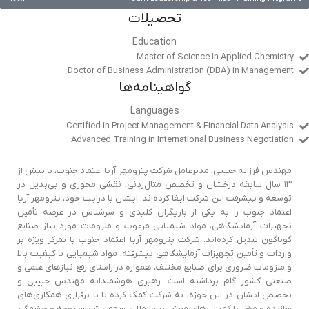
تحصیلات
Education
Master of Science in Applied Chemistry
Doctor of Business Administration (DBA) in Management
گواهینامه‌ها
Languages
Certified in Project Management & Financial Data Analysis
Advanced Training in International Business Negotiation
مهندس فرزانه حبیبی، مدیرعامل شرکت پترومهر آریا اعتماد جنوب، با بیش از
۱۳ سال سابقه درخشان و تخصص مثال‌زدنی، نقشی محوری و بی‌بدیل در
توسعه و پیشرفت این شرکت ایفا کرده‌اند. ایشان با درایت خود، پترومهر آریا
اعتماد جنوب را به یکی از بازیگران کلیدی و سرشناس در عرصه تأمین
تجهیزات آزمایشگاهی، مواد شیمیایی مرغوب و ملزومات مورد نیاز صنایع
گوناگون تبدیل کرده‌اند. شرکت پترومهر آریا اعتماد جنوب با تمرکز ویژه بر
واردات و تأمین تجهیزات آزمایشگاهی پیشرفته، مواد شیمیایی با کیفیت بالا
و ملزومات ضروری برای صنایع مختلف، همواره در راستای رفع نیازهای علمی و
صنعتی کشور گام برداشته است. رهبری هوشمندانه مهندس حبیبی و
تخصص ایشان در این حوزه، به شرکت کمک کرده تا با برقراری همکاری‌های
سازنده و مؤثر با کمپانی‌های معتبر بین‌المللی، سهمی شایان توجه و چشمگیر