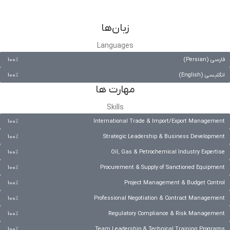
زبان‌ها
Languages
فارسی (Persian)
100%
انگلیسی (English)
100%
مهارت ها
Skills
100%
International Trade & Import/Export Management
100%
Strategic Leadership & Business Development
100%
Oil, Gas & Petrochemical Industry Expertise
100%
Procurement & Supply of Sanctioned Equipment
100%
Project Management & Budget Control
100%
Professional Negotiation & Contract Management
100%
Regulatory Compliance & Risk Management
100%
Team Leadership & Technical Training Programs