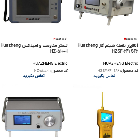
آنالایزر نقطه شبنم گاز Huazheng
تستر مقاومت و امپدانس Huazheng
HZ-5100-I
HZSF-641 SF6
HUAZHENG Electric
HUAZHENG Electric
کد محصول:
HZSF-641 SF6
کد محصول:
HZ-5100-I
تماس بگیرید
تماس بگیرید