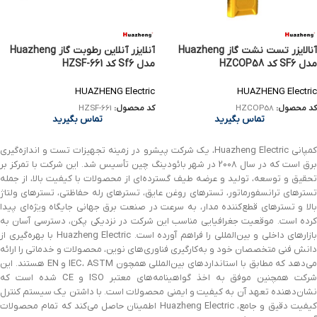
آنالایزر تست نشت گاز Huazheng
آنلایزر آنلاین رطوبت گاز Huazheng
مدل SF6 کد HZCOP58
مدل Sf6 کد HZSF-661
HUAZHENG Electric
HUAZHENG Electric
کد محصول:
HZCOP58
کد محصول:
HZSF-661
تماس بگیرید
تماس بگیرید
کمپانی Huazheng Electric، یک شرکت پیشرو در زمینه تجهیزات تست و اندازه‌گیری
برق است که در سال 2008 در شهر بائودینگ چین تأسیس شد. این شرکت با تمرکز بر
تحقیق و توسعه، تولید و عرضه طیف گسترده‌ای از محصولات با کیفیت بالا، از جمله
تسترهای ترانسفورماتور، تسترهای روغن عایق، تسترهای رله حفاظتی، تسترهای ولتاژ
بالا و تسترهای قطع‌کننده مدار، به سرعت در صنعت برق جهانی جایگاه ویژه‌ای پیدا
کرده است. موقعیت جغرافیایی مناسب این شرکت در نزدیکی پکن، دسترسی آسان به
بازارهای داخلی و بین‌المللی را فراهم آورده است. Huazheng Electric با بهره‌گیری از
دانش فنی متخصصان خود و به‌کارگیری فناوری‌های نوین، محصولات و خدماتی را ارائه
می‌دهد که مطابق با استانداردهای بین‌المللی همچون IEC، ASTM و EN هستند. این
شرکت همچنین موفق به اخذ گواهینامه‌های معتبر ISO و CE شده است که
نشان‌دهنده تعهد آن به کیفیت و ایمنی محصولات است. با داشتن یک سیستم کنترل
کیفیت دقیق و جامع، Huazheng Electric اطمینان حاصل می‌کند که تمام محصولات