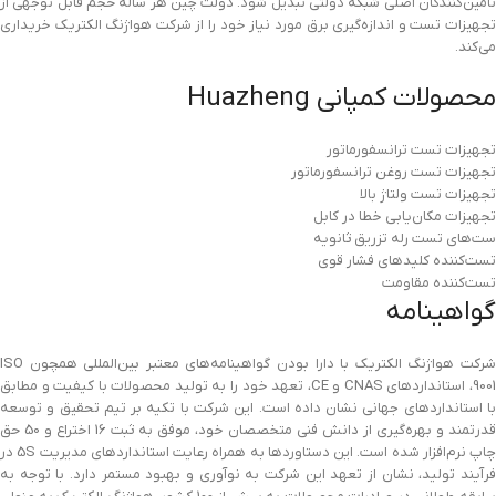
تأمین‌کنندگان اصلی شبکه دولتی تبدیل شود. دولت چین هر ساله حجم قابل توجهی از
تجهیزات تست و اندازه‌گیری برق مورد نیاز خود را از شرکت هواژنگ الکتریک خریداری
می‌کند.
محصولات کمپانی Huazheng
تجهیزات تست ترانسفورماتور
تجهیزات تست روغن ترانسفورماتور
تجهیزات تست ولتاژ بالا
تجهیزات مکان‌یابی خطا در کابل
ست‌های تست رله تزریق ثانویه
تست‌کننده کلیدهای فشار قوی
تست‌کننده مقاومت
گواهینامه
شرکت هواژنگ الکتریک با دارا بودن گواهینامه‌های معتبر بین‌المللی همچون ISO
9001، استانداردهای CNAS و CE، تعهد خود را به تولید محصولات با کیفیت و مطابق
با استانداردهای جهانی نشان داده است. این شرکت با تکیه بر تیم تحقیق و توسعه
قدرتمند و بهره‌گیری از دانش فنی متخصصان خود، موفق به ثبت 16 اختراع و 50 حق
چاپ نرم‌افزار شده است. این دستاوردها به همراه رعایت استانداردهای مدیریت 5S در
فرآیند تولید، نشان از تعهد این شرکت به نوآوری و بهبود مستمر دارد. با توجه به