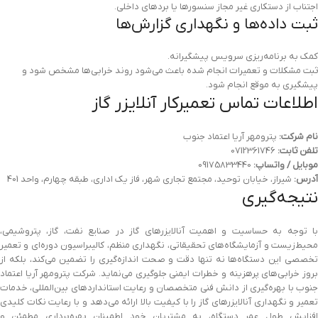
اجتناب از دستکاری غیر مجاز سنسورها یا بردهای داخلی.
ثبت داده‌ها و نگهداری گزارش‌ها
کمک به برنامه‌ریزی سرویس پیشگیرانه.
ثبت مشکلات و تعمیرات انجام شده باعث می‌شود روند خرابی‌ها مشخص شود و
پیشگیری به موقع انجام شود.
اطلاعات تماس تعمیرکار آنلایزر گاز
نام شرکت:
پترومهر آریا اعتماد جنوب
تلفن ثابت:
0712361746
موبایل / واتساپ:
09175833440
آدرس:
شیراز، خیابان توحید، مجتمع تجاری شهر، فاز یک اداری، طبقه چهارم، واحد 401
نتیجه‌گیری
با توجه به حساسیت و اهمیت آنالایزرهای گاز در صنایع نفت، گاز، پتروشیمی،
محیط‌زیست و آزمایشگاه‌های تحقیقاتی، نگهداری منظم، کالیبراسیون دوره‌ای و تعمیر
تخصصی این دستگاه‌ها نه تنها دقت و صحت اندازه‌گیری را تضمین می‌کند، بلکه از
بروز خرابی‌های پرهزینه و خطرات ایمنی جلوگیری می‌نماید. شرکت پترومهر آریا اعتماد
جنوب با بهره‌گیری از دانش فنی متخصصان و رعایت استانداردهای بین‌المللی، خدمات
تعمیر و نگهداری آنالایزرهای گاز را با کیفیت بالا ارائه می‌دهد و با رعایت نکات کلیدی
افزایش طول عمر دستگاه، به مشتریان خود اطمینان بهره‌برداری مطمئن و