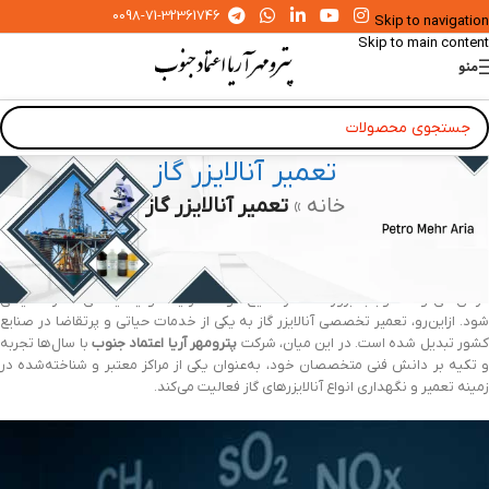
0098-71-32361746
Skip to navigation
Skip to main content
منو
تعمیر آنالایزر گاز
خانه
»
تعمیر آنالایزر گاز
در صنایع نفت، گاز، پتروشیمی، محیط‌زیست و حتی آزمایشگاه‌های تحقیقاتی،
اندازه‌گیری دقیق ترکیبات گازی از اهمیت بسیار بالایی برخوردار است. ابزار اصلی این کار،
نالایزر گاز (Gas Analyzer)
است؛ دستگاهی حساس و پیشرفته که کوچک‌ترین خرابی
در آن می‌تواند موجب بروز خطا در نتایج، توقف فرآیند تولید یا حتی خطرات ایمنی
شود. ازاین‌رو، تعمیر تخصصی آنالایزر گاز به یکی از خدمات حیاتی و پرتقاضا در صنایع
شور تبدیل شده است. در این میان، شرکت
پترومهر آریا اعتماد جنوب
با سال‌ها تجربه
و تکیه بر دانش فنی متخصصان خود، به‌عنوان یکی از مراکز معتبر و شناخته‌شده در
زمینه تعمیر و نگهداری انواع آنالایزرهای گاز فعالیت می‌کند.