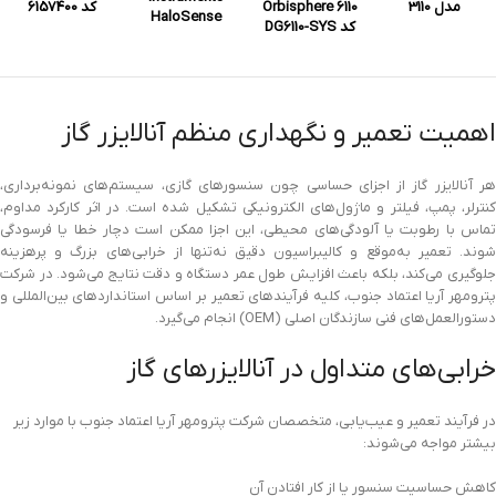
مدل 3110
Orbisphere 6110
کد 6157400
HaloSense
کد DG6110-SYS
اهمیت تعمیر و نگهداری منظم آنالایزر گاز
هر آنالایزر گاز از اجزای حساسی چون سنسورهای گازی، سیستم‌های نمونه‌برداری،
کنترلر، پمپ، فیلتر و ماژول‌های الکترونیکی تشکیل شده است. در اثر کارکرد مداوم،
تماس با رطوبت یا آلودگی‌های محیطی، این اجزا ممکن است دچار خطا یا فرسودگی
شوند. تعمیر به‌موقع و کالیبراسیون دقیق نه‌تنها از خرابی‌های بزرگ و پرهزینه
جلوگیری می‌کند، بلکه باعث افزایش طول عمر دستگاه و دقت نتایج می‌شود. در شرکت
پترومهر آریا اعتماد جنوب، کلیه فرآیندهای تعمیر بر اساس استانداردهای بین‌المللی و
دستورالعمل‌های فنی سازندگان اصلی (OEM) انجام می‌گیرد.
خرابی‌های متداول در آنالایزر‌های گاز
در فرآیند تعمیر و عیب‌یابی، متخصصان شرکت پترومهر آریا اعتماد جنوب با موارد زیر
بیشتر مواجه می‌شوند:
کاهش حساسیت سنسور یا از کار افتادن آن