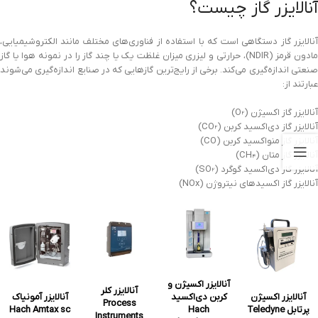
آنالایزر گاز چیست؟
آنالایزر گاز دستگاهی است که با استفاده از فناوری‌های مختلف مانند الکتروشیمیایی،
مادون قرمز (NDIR)، حرارتی و لیزری میزان غلظت یک یا چند گاز را در نمونه هوا یا گاز
صنعتی اندازه‌گیری می‌کند. برخی از رایج‌ترین گازهایی که در صنایع اندازه‌گیری می‌شوند
عبارتند از:
آنالایزر گاز اکسیژن (O₂)
آنالایزر گاز دی‌اکسید کربن (CO₂)
آنالایزر گاز منواکسید کربن (CO)
آنالایزر گاز متان (CH₄)
آنالایزر گاز دی‌اکسید گوگرد (SO₂)
آنالایزر گاز اکسیدهای نیتروژن (NOx)
آنالایزر اکسیژن و
آنالایزر کلر
آنالایزر اکسیژن
کربن دی‌اکسید
آنالایزر آمونیاک
Process
پرتابل Teledyne
Hach
Hach Amtax sc
Instruments