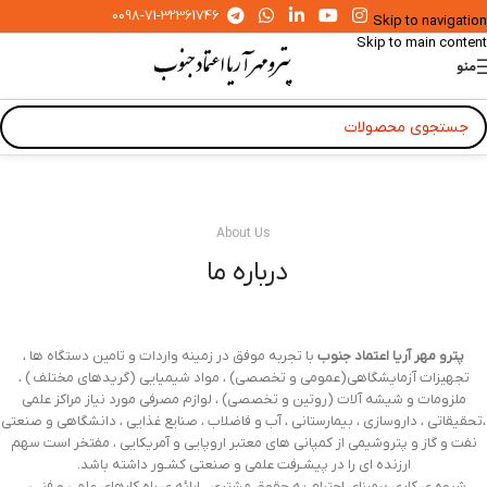
0098-71-32361746
Skip to navigation
Skip to main content
منو
About Us
درباره ما ​
پترو مهر آریا اعتماد جنوب
با تجربه موفق در زمینه واردات و تامین دستگاه ها ،
تجهیزات آزمایشگاهی(عمومی و تخصصی) ، مواد شیمیایی (گریدهای مختلف ) ،
ملزومات و شیشه آلات (روتین و تخصصی) ، لوازم مصرفی مورد نیاز مراکز علمی
،تحقیقاتی ، داروسازی ، بیمارستانی ، آب و فاضلاب ، صنایع غذایی ، دانشگاهی و صنعتی
نفت و گاز و پتروشیمی از کمپانی های معتبر اروپایی و آمریکایی ، مفتخر است سهم
ارزنده ای را در پیشـرفت علمی و صنعتی کشـور داشته باشد.
شیوه ی کاری برمبنای احترام به حقوق مشتری ، ارائه ی راه کارهای علمی و فنـی ،