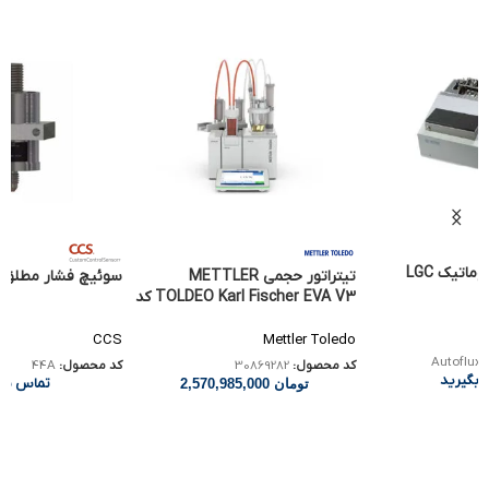
یتراتور حجمی METTLER
سوئیچ فشار مطلق CCS 44A
اسپکتروفتومتر میک
TOLDEO Karl Fischer EVA V3 کد
nt BioTek Epoch 2
CCS
Agilent
کد محصول:
44A
308
کد محصول:
k Epoch 2
تماس بگیرید
تماس بگی