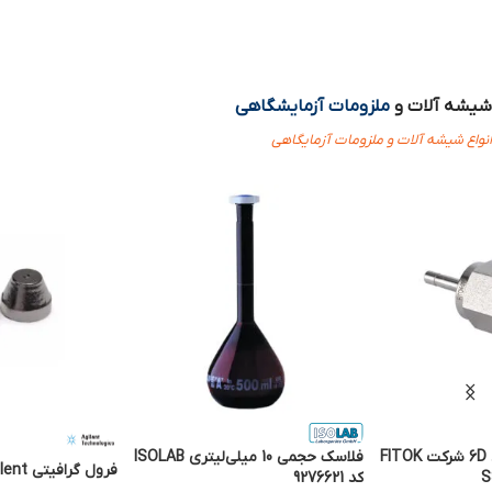
شیشه آلات و
ملزومات آزمایشگاهی
انواع شیشه آلات و ملزومات آزمایگاهی
آداپتور مادگی سری 6D شرکت FITOK
فلاسک حجمی 10 میلی‌لیتری ISOLAB
فرول گرافیتی Agilent کد 80020215
کد 9276621