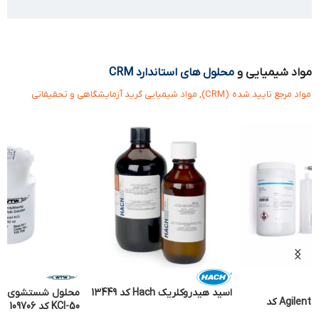
مواد شیمیایی و
محلول های استاندارد CRM
مواد مرجع تایید شده (CRM), مواد شیمیایی گرید آزمایشگاهی و تحقیقاتی
اسید هیدروکلریک Hach کد 13449
کیت تست Agilent PFAS کد
KCl-50 کد 109706