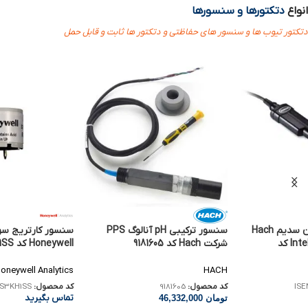
انواع
دتکتورها و سنسورها
دتکتور تیوب ها و سنسور های حفاظتی و دتکتور ها ثابت و قابل حمل
الکترود انتخابی یون سدیم Hach
سنسور ترکیبی pH آنالوگ PPS
سنسور کارتریج سو
IntelliCAL ISENA38101 کد
شرکت Hach کد 9181605
Honeywell کد S3KH1SS
oneywell Analytics
HACH
کد محصول:
9181605
کد محصول:
S3KH1SS
ISE
تماس بگیرید
تومان
46,332,000