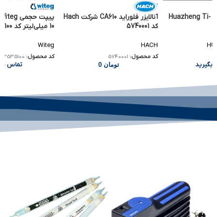
تیتراتور اتوماتیک Huazheng Ti-
آنالایزر فلوراید CA610 شرکت Hach
کد 5740001
10 میلی‌لیتر کد 3535100
Witeg
HACH
HUA
کد محصول:
5740001
کد محصول:
3535100
 بگیرید
تماس بگی
تومان
0