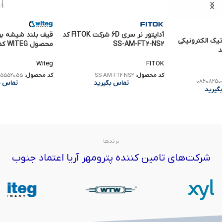
آداپتور نر سری 6D شرکت FITOK کد
یک الکترونیکی
SS-AM-FT2-NS2
محصول WITEG کد 5552055
IMI N کد
Witeg
FITOK
کد محصول:
SS-AM-FT2-NS2
کد محصول:
5552055
08608250
تماس بگیرید
تماس ب
گیرید
برندها
شرکت‌های تامین کننده پترومهر آریا اعتماد جنوب