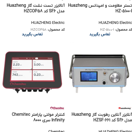
تستر مقاومت و امپدانس Huazheng
آنالایزر تست نشت گاز Huazheng
HZ-5100-I
مدل SF6 کد HZCOP58
HUAZHENG Electric
HUAZHENG Electric
کد محصول:
HZ-5100-I
کد محصول:
HZCOP58
تماس بگیرید
تماس بگیرید
آنلایزر آنلاین رطوبت گاز Huazheng
کنترلر مولتی پارامتر Chemitec
مدل Sf6 کد HZSF-661
Infinity سری 8000
Chemitec
HUAZHENG Electric