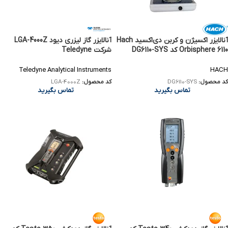
آنالایزر اکسیژن و کربن دی‌اکسید Hach
آنالایزر گاز لیزری دیود LGA-4000Z
Orbisphere 6110 کد DG6110-SYS
شرکت Teledyne
Teledyne Analytical Instruments
HACH
کد محصول:
DG6110-SYS
کد محصول:
LGA-4000Z
تماس بگیرید
تماس بگیرید