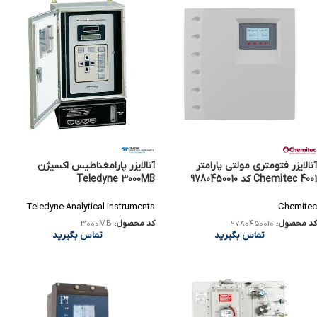
آنالایزر فتومتری مولتی پارامتر
آنالایزر پارامغناطیس اکسیژن
Chemitec 4001 کد 9780450010
Teledyne 3000MB
Teledyne Analytical Instruments
Chemitec
کد محصول:
9780450010
کد محصول:
3000MB
تماس بگیرید
تماس بگیرید