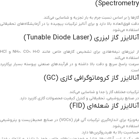
Spectrometry)
گازها را بر اساس نسبت جرم به بار تجزیه و شناسایی می‌کند.
دقت فوق‌العاده بالا دارد و برای آنالیز ترکیبات پیچیده یا در آزمایشگاه‌های تحقیقاتی
استفاده می‌شود.
آنالایزر گاز لیزری (Tunable Diode Laser)
از لیزرهای نیمه‌هادی برای تشخیص گازهای خاص مانند NH₃، CO₂، H₂O و HCl
استفاده می‌کند.
سرعت پاسخ سریع و دقت بالا داشته و در فرآیندهای صنعتی پیوسته بسیار پرکاربرد
است.
آنالایزر گاز کروماتوگرافی گازی (GC)
ترکیبات مختلف گاز را جدا و شناسایی می‌کند.
در صنایع پتروشیمی، تحقیقاتی و کنترل کیفیت محصولات گازی کاربرد دارد.
آنالایزر گاز شعله‌ای (FID)
به‌ویژه برای اندازه‌گیری ترکیبات آلی فرار (VOCs) در صنایع محیط‌زیست و پتروشیمی
استفاده می‌شود.
حساسیت بالا به هیدروکربن‌ها دارد.
هر یک از این آنالایزرها، مزایا و محدودیت‌های خاص خود را دارند و انتخاب مدل