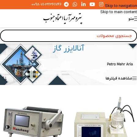
0098-71-32361746
Skip to navigation
Skip to main content
منو
آنالایزر گاز
خانه
»
ابزار دقیق آزمایشگاهی و صنعتی
»
آنالایزر گاز
نمایش 1–16 از 19 نتیجه
مشاهده فیلترها