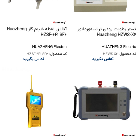
تستر رطوبت روغن ترانسفورماتور
آنالایزر نقطه شبنم گاز Huazheng
HZSF-641 SF6
Huazheng HZWS-X2
HUAZHENG Electric
HUAZHENG Electric
کد محصول:
HZWS-X2
کد محصول:
HZSF-641 SF6
تماس بگیرید
تماس بگیرید