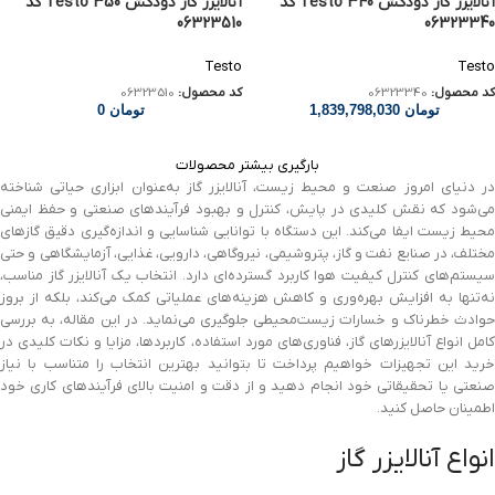
آنالایزر گاز دودکش Testo 340 کد
آنالایزر گاز دودکش Testo 350 کد
06323510
06323340
Testo
Testo
کد محصول:
06323340
کد محصول:
06323510
تومان
1,839,798,030
تومان
0
بارگیری بیشتر محصولات
در دنیای امروز صنعت و محیط زیست، آنالایزر گاز به‌عنوان ابزاری حیاتی شناخته
می‌شود که نقش کلیدی در پایش، کنترل و بهبود فرآیندهای صنعتی و حفظ ایمنی
محیط زیست ایفا می‌کند. این دستگاه با توانایی شناسایی و اندازه‌گیری دقیق گازهای
مختلف، در صنایع نفت و گاز، پتروشیمی، نیروگاهی، دارویی، غذایی، آزمایشگاهی و حتی
سیستم‌های کنترل کیفیت هوا کاربرد گسترده‌ای دارد. انتخاب یک آنالایزر گاز مناسب،
نه‌تنها به افزایش بهره‌وری و کاهش هزینه‌های عملیاتی کمک می‌کند، بلکه از بروز
حوادث خطرناک و خسارات زیست‌محیطی جلوگیری می‌نماید. در این مقاله، به بررسی
کامل انواع آنالایزرهای گاز، فناوری‌های مورد استفاده، کاربردها، مزایا و نکات کلیدی در
خرید این تجهیزات خواهیم پرداخت تا بتوانید بهترین انتخاب را متناسب با نیاز
صنعتی یا تحقیقاتی خود انجام دهید و از دقت و امنیت بالای فرآیندهای کاری خود
اطمینان حاصل کنید.
انواع آنالایزر گاز