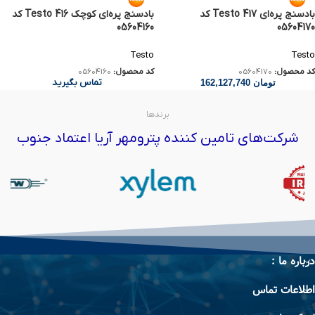
بادسنج پره‌ای Testo 417 کد
بادسنج پره‌ای کوچک Testo 416 کد
05604160
05604170
Testo
Testo
کد محصول:
05604170
کد محصول:
05604160
تماس بگیرید
تومان
162,127,740
برندها
شرکت‌های تامین کننده پترومهر آریا اعتماد جنوب
درباره ما :
اطلاعات تماس