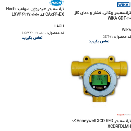
ترانسمیتر هیدروژن سولفید Hach
ترانسمیتر چگالی، فشار و دمای گاز
CAx440EX کد LXV449.97.01010
WIKA GDT-20
HACH
WIKA
کد محصول:
LXV449.97.01010
کد محصول:
GDT-20
تماس بگیرید
تماس بگیرید
ترانسمیتر Honeywell XCD RFD کد
XCDRFDLMH