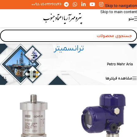
0098-71-32361746
Skip to navigation
Skip to main content
منو
ترانسمیتر
خانه
»
ابزار دقیق آزمایشگاهی و صنعتی
»
ترانسمیتر
Showing all 5 results
مشاهده فیلترها