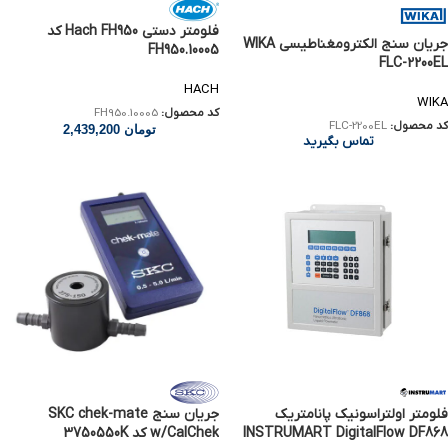
فلومتر دستی Hach FH950 کد
جریان سنج الکترومغناطیسی WIKA
FH950.10005
FLC-2200EL
HACH
WIKA
کد محصول:
FH950.10005
کد محصول:
FLC-2200EL
تومان
2,439,200
تماس بگیرید
فلومتر اولتراسونیک پانامتریک
جریان سنج SKC chek-mate
INSTRUMART DigitalFlow DF868
w/CalChek کد 3750550K