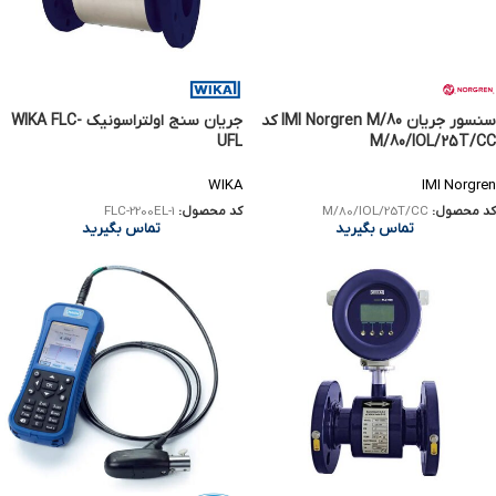
سنسور جریان IMI Norgren M/80 کد
جریان سنج اولتراسونیک WIKA FLC-
UFL
M/80/IOL/25T/CC
WIKA
IMI Norgren
کد محصول:
M/80/IOL/25T/CC
کد محصول:
FLC-2200EL-1
تماس بگیرید
تماس بگیرید