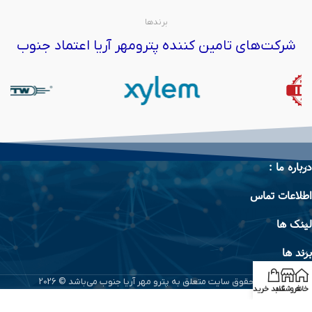
برندها
شرکت‌های تامین کننده پترومهر آریا اعتماد جنوب
درباره ما :
اطلاعات تماس
لینک ها
برند ها
تمام حقوق سایت متعلق به پترو مهر آریا جنوب می‌باشد © 2026
خانه
فروشگاه
سبد خرید