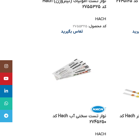
نوار تست آمونیاک (نیتروژن) Hach
کد 2755325
HACH
کد محصول:
2755325
رید
تماس بگیرید
tagram
uTube
inkedin
tsApp
legram
نوار تست مالتی پارامتر Hach کد
نوار تست سختی آب Hach کد
2745250
HACH