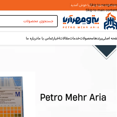
Skip to navigation
 وبسایت پترو مهر آریا خوش آمدید
Skip to main content
حه اصلی
برندها
محصولات
خدمات
مقالات
اخبار
تماس با ما
درباره ما
TOP RATED PRODUCTS
خانه
»
ابزار دقیق
شیر تنظیم فشار Honeywell DN 20 کد
D05FS-3/4A
تماس بگیرید
روغن حرارتی حمام ویسکومتر
STANHOPE-SETA کد 94632-0
تماس بگیرید