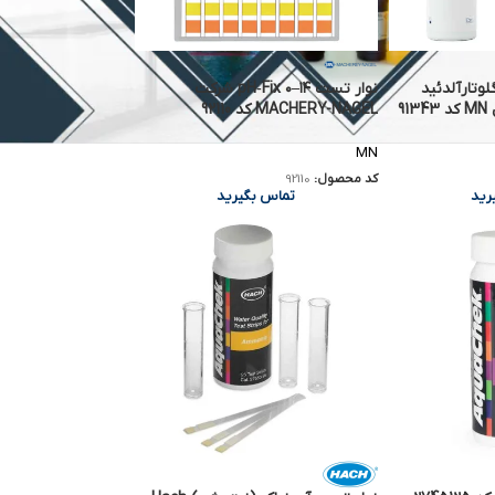
وتارآلدئید
نوار تست pH‑Fix ۰–۱۴ شرکت
MACHERY-NAGEL کد 92110
MN
کد محصول:
92110
رید
تماس بگیرید