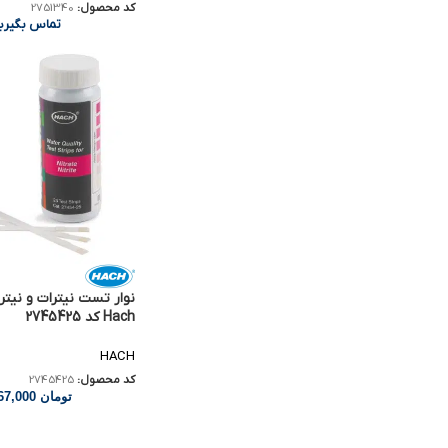
کد محصول:
2751340
تماس بگیری
نوار تست نیترات و نی
Hach کد 2745425
HACH
کد محصول:
2745425
تومان
3,267,000