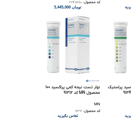
کد محصول:
2745250
رید
تومان
5,445,000
سید پراستیک
نوار تست نیمه کمی پراکسید 100
محصول MN کد 91312
MN
کد محصول:
91312
رید
تماس بگیرید