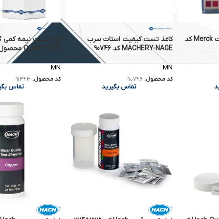
نوار تست pH 0-14 شرکت Merck کد
کاغذ تست کیفیت استات سرب
نوار تست نیمه کمی گل
MACHERY-NAGE کد 90746
QUANTOFIX محصول MN کد 91343
MN
MN
کد محصول:
90746
کد محصول:
91343
د
تماس بگیرید
تماس بگی