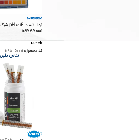
متانول آزمایشگاهی Hach کد 1446417
تماس بگیرید
1095350001
Merck
کد محصول:
1095350001
تماس بگیری