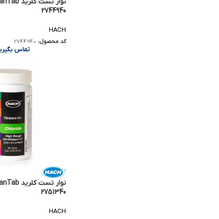
2744940
HACH
کد محصول:
2744940
تماس بگیری
2751340
HACH