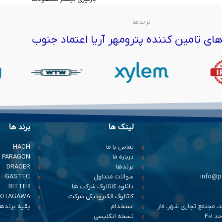
برندها
ای تامین کننده پترومهر آریا اعتماد جنوب
لینک ها
برند ها
تماس با ما
HACH
درباره ما
PARAGON
برندها
DRAGER
سوالات متداول
GASTEC
دانلود کاتالوگ شرکت ها
RITTER
کاتالوگ الکترونیکی شرکت
KITAGAWA
د، مجتمع تجاری شهر، فاز
استخدام
بقیه برندها
401
نسخه انگلیسی