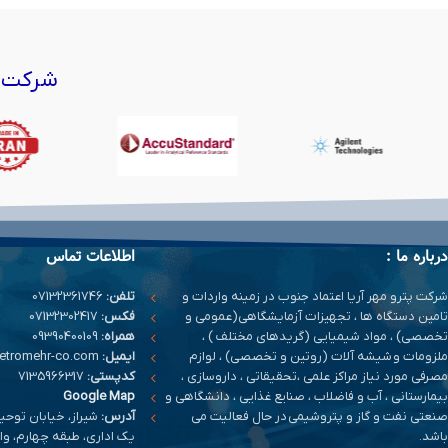
شرکت‌ه
درباره ما :
اطلاعات تماس
شرکت پترو مهر آریا اعتماد جنوب در زمینه واردات و
تلفن:
07132361746
تامین دستگاه ها ، تجهیزات آزمایشگاهی(عمومی و
فکس:
07132302417
تخصصی) ، مواد شیمیایی (گریدهای مختلف ) ،
همراه:
09390400109
ملزومات و شیشه آلات (روتین و تخصصی) ، لوازم
ایمیل:
info@petromehr-co.com
مصرفی مورد نیاز مراکز علمی ،تحقیقاتی ، داروسازی ،
کدپستی:
7135966317
بیمارستانی ، آب و فاضلاب ، صنایع غذایی ، دانشگاهی و
Google Map
صنعتی نفت و گاز و پتروشیمی در حال فعالیت می
آدرس:
شیراز، خیابان توحی
باشد.
یک اداری، طبقه چهارم، واحد 