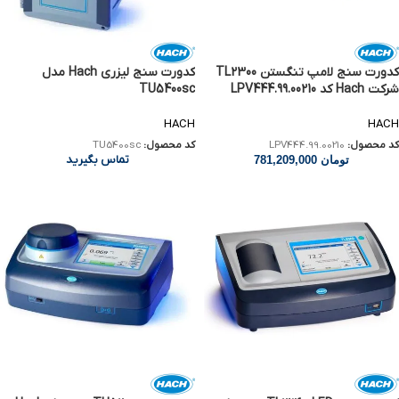
کدورت سنج لامپ تنگستن TL2300
کدورت سنج لیزری Hach مدل
شرکت Hach کد LPV444.99.00210
TU5400sc
HACH
HACH
کد محصول:
LPV444.99.00210
کد محصول:
TU5400sc
تماس بگیرید
تومان
781,209,000