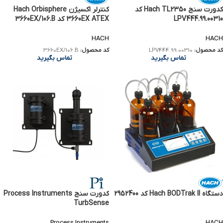
کدورت سنج Hach TL2350 کد
کنترلر اکسیژن Hach Orbisphere
LPV444.99.00310
3660EX ATEX کد 3660EX/106.B
HACH
HACH
کد محصول:
LPV444.99.00310
کد محصول:
3660EX/106.B
تماس بگیرید
تماس بگیرید
دستگاه Hach BODTrak II کد 2952400
کدورت سنج Process Instruments
TurbSense
Process Instruments
HACH