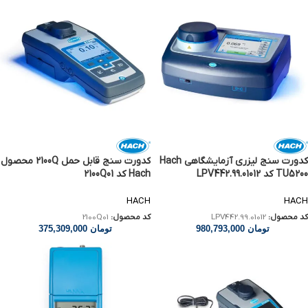
کدورت سنج لیزری آزمایشگاهی Hach
کدورت سنج قابل حمل 2100Q محصول
TU5200 کد LPV442.99.01012
Hach کد 2100Q01
HACH
HACH
کد محصول:
LPV442.99.01012
کد محصول:
2100Q01
تومان
980,793,000
تومان
375,309,000