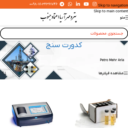
0098-71-32361746
Skip to navigation
Skip to main content
منو
کدورت سنج
خانه
»
ابزار دقیق آزمایشگاهی و صنعتی
»
کدورت سنج
نمایش 1–16 از 18 نتیجه
مشاهده فیلترها