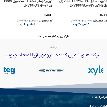
کدورت سنج TL2360 LED محصول
توربیدومتر TU5200 محصول Hach
Hach کد LPV444.99.00320
کد LPV442.99.03022
HACH
HACH
کد محصول:
LPV444.99.00320
کد محصول:
LPV442.99.03022
تماس بگیرید
تماس بگیرید
بارگیری بیشتر محصولات
برندها
شرکت‌های تامین کننده پترومهر آریا اعتماد جنوب
درباره ما :
اطلاعات تماس