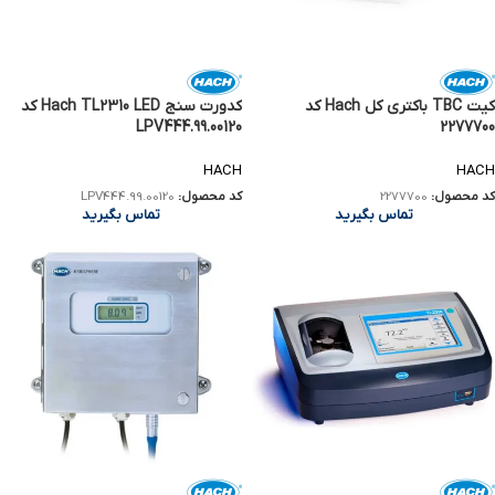
کیت TBC باکتری کل Hach کد
کدورت سنج Hach TL2310 LED کد
LPV444.99.00120
2277700
HACH
HACH
کد محصول:
2277700
کد محصول:
LPV444.99.00120
تماس بگیرید
تماس بگیرید