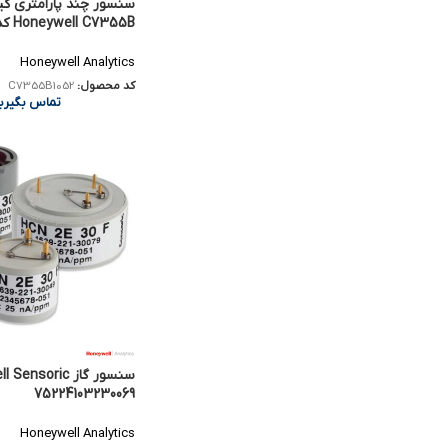
سنسور چند پارامتری کی
neywell C7355B
C7355B1052
Honeywell Analytics
کد محصول:
C7355B1052
تماس بگیری
75224103230069
Honeywell Analytics