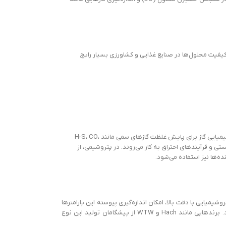
 کیفیت محلول‌ها در صنایع غذایی و کشاورزی بسیار رایج
در واحدهای فرآیندی نفت و گاز، کنترل ترکیب گازها و مایعات از اهمیت بالایی برخوردار است. سنسورهای الکتروشیمیایی گاز برای پایش غلظت گازهای سمی مانند H₂S، CO،
الیستی و فرآیندهای احتراق به کار می‌روند. در پتروشیمی، از
ده‌ها نیز استفاده می‌شود.
خص‌های حیاتی است. سنسورهای الکتروشیمیایی با دقت بالا، امکان اندازه‌گیری پیوسته این پارامترها
را فراهم می‌کنند. به کمک آن‌ها می‌توان فرآیندهای هوادهی، گندزدایی و تنظیم شیمیایی آب را بهینه‌سازی کرد. برندهایی مانند Hach و WTW از پیشگامان تولید این نوع