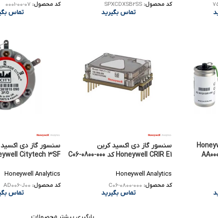
7
کد محصول:
SPXCDXSB2SS
کد محصول:
07-00-0001
د
تماس بگیرید
تماس بگی
 اکسیژن Honeywell
سنسور گاز دی اکسید کربن
سنسور گاز دی اکسید 
Honeywell CRIR E1 کد C06-0800-000
J00
Honeywell Analytics
Honeywell Analytics
کد محصول:
C06-0800-000
کد محصول:
AD006-J00
د
تماس بگیرید
تماس بگی
بارگیری بیشتر محصولات