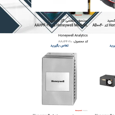
کسید
سنسور تنفسی گاز اکسیژن
Honeywell CiticeL 3F/D کد AB004-
Honeywell MediceL کد AA844-210
Honeywell Analytics
کد محصول:
AA844-210
تماس بگیرید
رید