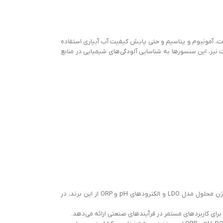
گیری pH و رسانایی خاک، غلظت یون‌های نیتریت، آمونیوم و پتاسیم و حتی پایش کیفیت آب آبیاری استفاده
نیز، این سنسورها به شناسایی آلودگی‌های شیمیایی در منابع
شرکت آمریکایی Hach از بزرگ‌ترین تولیدکنندگان تجهیزات آنالیز آب است. محصولاتی مانند سنسور اکسیژن محلول مدل LDO و الکترودهای pH و ORP از این برند، در