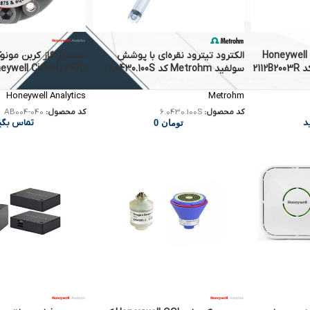
سنسور کربن مونوکسید Honeywell
الکترود تیترود نقره‌ای با پوشش
سنسور گاز کربن مونو
سولفید Metrohm کد 6.0430.100S
040
Metrohm
Honeywell Analytics
کد محصول:
6.0430.100S
کد محصول:
AB004-040
د
تماس بگی
تومان
0