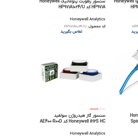
سنسور ذرات معلق هوا Honeywell
سنسور رطوبت پنوماتیک Honeywell
HP971A کد HP971A1024/U
Honeywell Analytics
HPM
کد محصول:
HP971A1024/U
رید
تماس بگیرید
Honeywel
سنسور گاز هیدروژن سولفید
Spi
Honeywell iH2S HC کد AE400-R00D
Honeywell Analytics