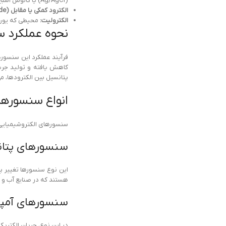
(Ag/AgCl) یا کالومل اشباع (SCE) استفاده می‌شود.
الکترود کمکی یا مقابل (Counter Electrode):
الکترولیت:
محیطی که یون‌ها
نحوه عملکرد س
فرآیند عملکرد این سنسور
کاهش یافته و تولید جریان
پتانسیل بین الکترودها، می
انواع سنسورها
سنسورهای الکتروشیمیایی 
سنسورهای پتانسیومتری 
هستند که در صنایع آب و ف
سنسورهای آمپرو‌متری (c