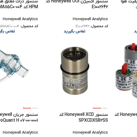
فیت هوا
سنسور اکسیژن Honeywell OOI کد
Ho کد
E1002642
HPM کد HPMA115C0-004
Honeywell Analytics
Honeywell Analytics
کد محصول:
E1002642
کد محصول:
A115C0-004
تماس بگیرید
تماس بگی
د
سنسور گاز Honeywell Sensoric کد
سنسور Honeywell XCD کد
سنسور جریان l
roQuant H 07-00-0001
SPXCDXSB2SS
Honeywell Analytics
Honeywell Analytics