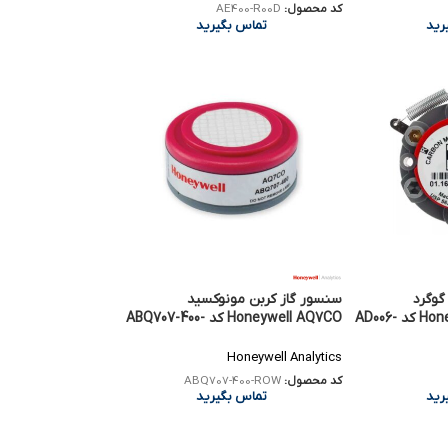
کد محصول:
AE400-R00D
رید
تماس بگیرید
گوگرد
سنسور گاز کربن مونوکسید
Honeywell Citytech 3SF کد AD006-
Honeywell AQ7CO کد ABQ707-400-
ROW
Honeywell Analytics
کد محصول:
ABQ707-400-ROW
رید
تماس بگیرید