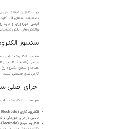
در صنایع پیشرفته امروزی،
تصفیه‌خانه‌های آب، کارخ
واکنش‌های الکتروشیمیایی، 
سنسور الکترو
سنسور الکتروشیمیایی دست
هدف و سطح الکترود رخ ده
کاربردهای صنعتی است.
اجزای اصلی سن
هر سنسور الکتروشیمیایی
الکترود کاری (Working Electrode):
بالایی در برابر خوردگی داش
الکترود مرجع (Reference Electrode):