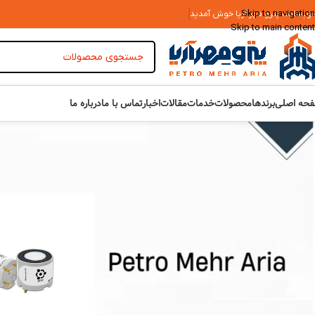
Skip to navigation
 وبسایت پترو مهر آریا خوش آمدید
Skip to main content
حه اصلی
برندها
محصولات
خدمات
مقالات
اخبار
تماس با ما
درباره ما
TOP RATED PRODUCTS
خانه
»
ابزار دقیق
بالشتک پودر ریجنت کلر DPD محصول
Hach کد 2105669
تومان
4,950,000
استاندارد چگالی آب خالص محصول
Paragon Scientific کد ALK-DEN-
WAT
تومان
67,221,000