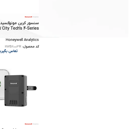
کربن مونوکسید دتکتور CM-9A
محصول GASTEC
تماس بگیرید
City Tech’s 4-Series کد 2112B2003R
Honeywell Analytics
کد محصول:
2112B2003R
تماس بگیری