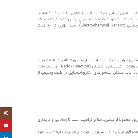
ی، نقشی حیاتی دارد. از پالایشگاه‌های نفت و گاز گرفته تا
ری نه تنها به بهبود کیفیت محصول نهایی کمک می‌کند، بلکه
ایمنی، بهره‌وری و پایداری فرآیند را نیز تضمین می‌کند. یکی از ابزارهای کلیدی در این حوزه، سنسور الکتروشیمیایی (Electrochemical Sensor) است؛ ابزاری که به کمک
ه‌گیری طراحی شده است. این نوع سنسورها قادرند غلظت مواد
خاصی (مانند گازها، یون‌ها یا ترکیبات شیمیایی) را در محیط‌های مایع یا گازی تعیین کنند. در واقع، هر زمان که یک واکنش اکسایش یا کاهش (Redox Reaction) بین یک ماده
ده، پایه عملکرد سنسورهای الکتروشیمیایی در طیف وسیعی از
tagram
عمولاً از پلاتین، طلا یا گرافیت است تا رسانایی و پایداری
uTube
 قرار می‌گیرد. در بسیاری از موارد از الکترود نقره-کلرید نقره
inkedin