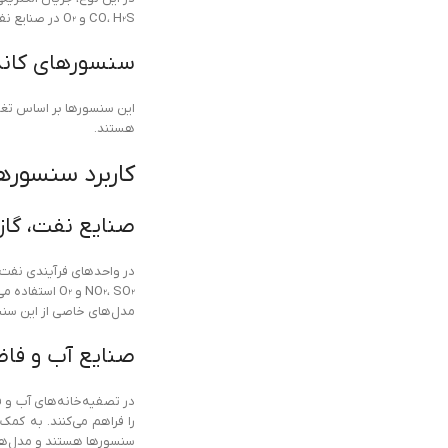
CO، H₂S و O₂ در صنایع نفت، گاز و پتروشیمی استفاده می‌شوند.
سنسورهای کاندومتری (ic
این سنسورها بر اساس تغیی
هستند.
کاربرد سنسوره
صنایع نفت، گاز
NO₂، SO₂ و ₂
مدل‌های خاصی از این سنسور
صنایع آب و فا
سنسورها هستند و مدل‌های متنوعی برای پایش RP