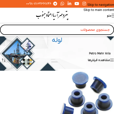
0098-71-32361746
Skip to navigation
Skip to main content
منو
لوله
خانه
»
شیرآلات و اتصالات آزمایشگاهی
»
لوله
نمایش یک نتیجه
مشاهده فیلترها