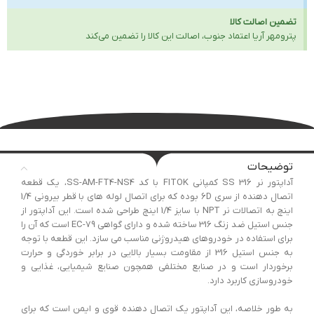
تضمین اصالت کالا
پترومهر آریا اعتماد جنوب، اصالت این کالا را تضمین می‌کند
توضیحات
آداپتور نر 316 SS کمپانی FITOK با کد SS-AM-FT4-NS4، یک قطعه
اتصال دهنده از سری 6D بوده که برای اتصال لوله های با قطر بیرونی 1/4
اینچ به اتصالات نر NPT با سایز 1/4 اینچ طراحی شده است. این آداپتور از
جنس استیل ضد زنگ 316 ساخته شده و دارای گواهی EC-79 است که آن را
برای استفاده در خودروهای هیدروژنی مناسب می سازد. این قطعه با توجه
به جنس استیل 316 از مقاومت بسیار بالایی در برابر خوردگی و حرارت
برخوردار است و در صنایع مختلفی همچون صنایع شیمیایی، غذایی و
خودروسازی کاربرد دارد.
به طور خلاصه، این آداپتور یک اتصال دهنده قوی و ایمن است که برای