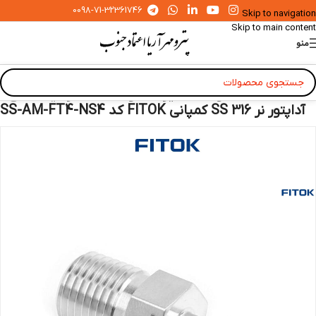
0098-71-32361746
Skip to navigation
Skip to main content
منو
خانه
»
محصولات
»
شیرآلات و اتصالات آزمایشگاهی
»
آداپتور نر 316 SS کمپانی FITOK کد SS-AM-FT4-NS4