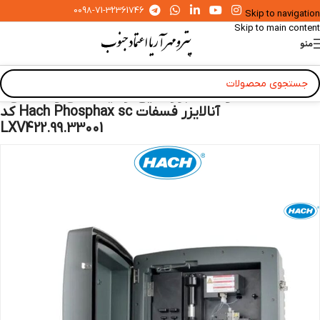
0098-71-32361746
Skip to navigation
Skip to main content
منو
خانه
»
محصولات
»
ابزار دقیق آزمایشگاهی و صنعتی
»
آنالایزر فسفات Hach Phosphax sc کد
LXV422.99.33001