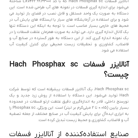
آنالایزر فسفات Hach Phosphax sc که با کد LXV422.99.33001 شناخته
می‌شود برای اندازه گیری فسفات در نمونه های آب طراحی شده است. این
دستگاه به صورت یک واحد مستقل و قابل نصب در فضای باز تولید می
شود و برای استفاده در آزمایشگاه های سیار یا ایستگاه های پایش آب در
محیط های خارجی بسیار مناسب است. با توجه به اینکه این دستگاه تنها
یک کانال اندازه گیری دارد، می تواند به صورت همزمان غلظت فسفات را در
یک نمونه اندازه گیری کند. از این دستگاه به طور گسترده در صنایع آب و
فاضلاب، کشاورزی و تحقیقات زیست محیطی برای کنترل کیفیت آب
استفاده می شود.
آنالایزر فسفات Hach Phosphax sc
چیست؟
Hach Phosphax sc، یک آنالایزر فسفات پیشرفته است که توسط شرکت
Hach تولید می‌شود. این دستگاه با استفاده از روش زرد جدید و یک
نورسنج داخلی، قادر به اندازه‌گیری دقیق غلظت ارتو فسفات در محدوده
بسیار پایین (0.015 تا 2 میلی‌گرم بر لیتر) است. این ویژگی، Phosphax sc را
به ابزاری ایده‌آل برای پایش کیفیت آب در صنایع مختلف، از جمله تصفیه
آب و فاضلاب، کشاورزی و محیط زیست تبدیل کرده است.
صنایع استفاده‌کننده از آنالایزر فسفات