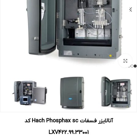
بزرگنمایی تصویر
آنالایزر فسفات Hach Phosphax sc کد
LXV422.99.33001