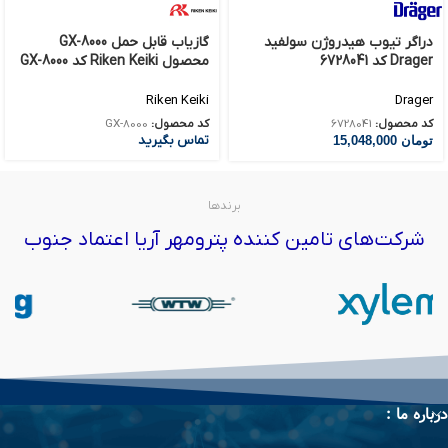
دراگر تیوب هیدروژن سولفید
گازیاب قابل حمل GX-8000
Drager کد 6728041
محصول Riken Keiki کد GX-8000
Riken Keiki
Drager
کد محصول:
6728041
کد محصول:
GX-8000
تماس بگیرید
تومان
15,048,000
برندها
شرکت‌های تامین کننده پترومهر آریا اعتماد جنوب
درباره ما :