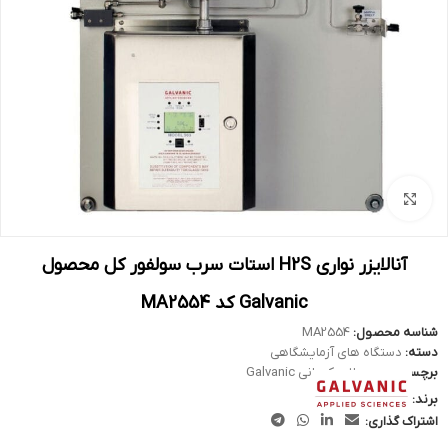
بزرگنمایی تصویر
آنالایزر نواری H2S استات سرب سولفور کل محصول
Galvanic کد MA2554
شناسه محصول:
MA2554
دسته:
دستگاه های آزمایشگاهی
برچسب:
محصولات کمپانی Galvanic
برند:
اشتراک گذاری: