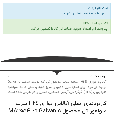
استعلام قیمت
برای استعلام قیمت تماس بگیرید
تضمین اصالت کالا
پترومهر آریا اعتماد جنوب، اصالت این کالا را تضمین می‌کند
توضیحات
آنالایزر نواری H2S استات سرب سولفور کل که توسط شرکت Galvanic
تولید می‌شود، برای اندازه‌گیری دقیق و سریع گازهای سمی مانند سولفید
هیدروژن (H2S)، گوگرد کل، آرسین، فسفین، فسژن و کلر طراحی شده است.
کاربردهای اصلی آنالایزر نواری H2S سرب
سولفور کل محصول Galvanic کد MA2554