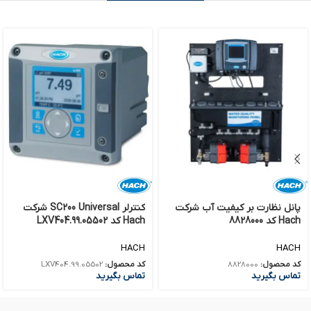
پانل نظارت بر کیفیت آب شرکت
کنترلر SC200 Universal شرکت
Hach کد 8828000
Hach کد LXV404.99.05502
HACH
HACH
کد محصول:
8828000
کد محصول:
LXV404.99.05502
تماس بگیرید
تماس بگیرید