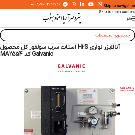
0098-71-32361746
Skip to navigation
Skip to main content
منو
خانه
»
محصولات
»
ابزار دقیق آزمایشگاهی و صنعتی
»
آنالایزر نواری H2S استات سرب سولفور کل محصول
Galvanic کد MA2554