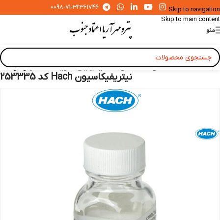
0098-71-32361746
Skip to navigation
Skip to main content
منو
خانه
»
محصولات
»
مواد شیمیایی
»
ریجنت
»
بازدارنده
نیتریفیکاسیون Hach کد 253335