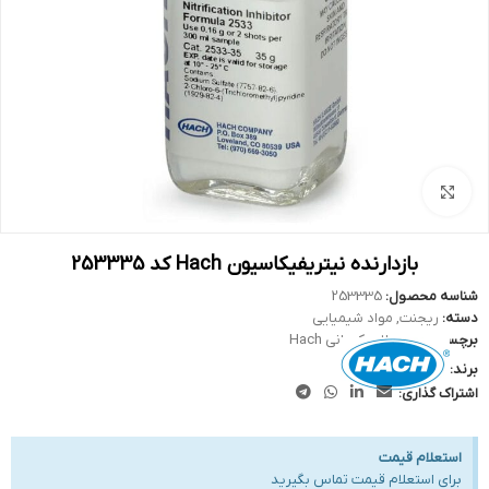
بزرگنمایی تصویر
بازدارنده نیتریفیکاسیون Hach کد 253335
شناسه محصول:
253335
دسته:
ریجنت
,
مواد شیمیایی
برچسب:
محصولات کمپانی Hach
برند:
اشتراک گذاری:
استعلام قیمت
برای استعلام قیمت تماس بگیرید