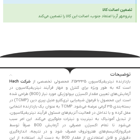
تضمین اصالت کالا
پترومهر آریا اعتماد جنوب، اصالت این کالا را تضمین می‌کند
توضیحات
بازدارنده نیتریفیکاسیون 253335، محصولی تخصصی از
شرکت Hach
است که به طور ویژه برای کنترل و مهار فرآیند نیتریفیکاسیون در
آزمایش‌های تعیین مقدار اکسیژن بیولوژیکی مورد نیاز (BOD) طراحی شده
است. این محصول با فرمول شیمیایی تری‌کلرو متیل پیری دین (TCMP) در
بسته‌بندی 35 گرمی عرضه می‌شود. TCMP به عنوان یک بازدارنده انتخابی
عمل کرده و با تداخل در فعالیت آنزیم‌های مسئول فرآیند نیتریفیکاسیون،
از تبدیل آمونیاک به نیتریت و نیترات جلوگیری می‌کند. این امر سبب
می‌شود تا تمام اکسیژن مصرفی در آزمایش BOD صرفاً توسط
میکروارگانیسم‌های هتروتروف مصرف شود و در نتیجه، اندازه‌گیری
دقیق‌تر و قابل اعتمادتری از مقدار BOD به دست آید. استفاده از این