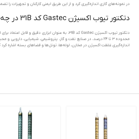
در نمونه‌های گازی اندازه‌گیری کرد و از این طریق ایمنی کارکنان و تجهیزات را ت
دتکتور تیوب اکسیژن Gastec کد 31B در چه صنایعی کاربرد دارد
دتکتور تیوب اکسیژن Gastec کد 31B، به عنوان ابزا
محدوده 3 تا 24 درصد، در صنایع نفت و گاز، پتروشیمی، شیمیایی، دارو
اندازه‌گیری غلظت اکسیژن در مخازن، لوله‌ها، تونل‌ها و فضاهای بسته اشاره کر