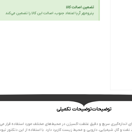
تضمین اصالت کالا
پترومهر آریا اعتماد جنوب، اصالت این کالا را تضمین می‌کند
توضیحات
توضیحات تکمیلی
ل 31B محصولی از شرکت معتبر Gastec ژاپن است که برای اندازه‌گیری سریع و دقیق غلظت اکسیژن در محیط‌های مختلف مور
ف مانند نفت و گاز، شیمیایی، دارویی و محیط زیست کاربرد دارد. با استفاده از این دتکتو