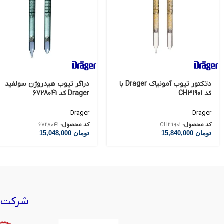
دتکتور تیوب آمونیاک Drager با
دراگر تیوب هیدروژن سولفید
کد CH31901
Drager کد 6728041
Drager
Drager
کد محصول:
CH31901
کد محصول:
6728041
تومان
15,840,000
تومان
15,048,000
شرکت‌ه