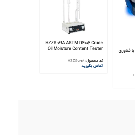
HZZS-89A ASTM D4006 Crude
Oil Moisture Content Tester
سپکتروفتومتر DR3900 با فناوری
rsonal Multigas
r Model: GX-3R
کد محصول:
HZZS-89A
تماس بگیرید
Riken Keiki
L
کد محصول:
 series
تماس بگیرید