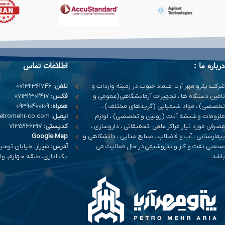
درباره ما :
اطلاعات تماس
شرکت پترو مهر آریا اعتماد جنوب در زمینه واردات و
تلفن:
07132361746
تامین دستگاه ها ، تجهیزات آزمایشگاهی(عمومی و
فکس:
07132302417
تخصصی) ، مواد شیمیایی (گریدهای مختلف ) ،
همراه:
09390400109
ملزومات و شیشه آلات (روتین و تخصصی) ، لوازم
ایمیل:
info@petromehr-co.com
مصرفی مورد نیاز مراکز علمی ،تحقیقاتی ، داروسازی ،
کدپستی:
7135966317
بیمارستانی ، آب و فاضلاب ، صنایع غذایی ، دانشگاهی و
Google Map
صنعتی نفت و گاز و پتروشیمی در حال فعالیت می
آدرس:
شیراز، خیابان توحی
باشد.
یک اداری، طبقه چهارم، واحد 