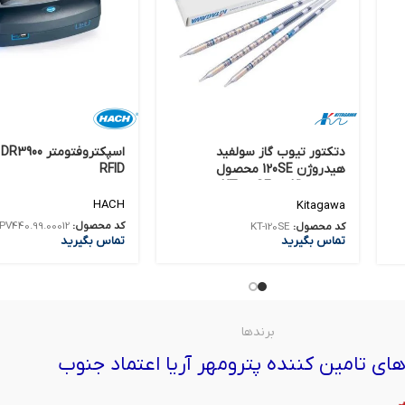
دتکتور تیوب گاز سولفید
ا
هیدروژن 120SE محصول
RFID
Kitagawa کد KT-120SE
HACH
Kitagawa
کد محصول:
PV440.99.00012
کد محصول:
KT-120SE
تماس بگیرید
تماس بگیرید
برندها
ای تامین کننده پترومهر آریا اعتماد جنوب