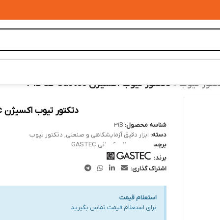
کتور تیوب
»
دتکتور تیوب اکسیژن Gastec کد 31B
دتکتور تیوب اکسیژن Gastec کد 31B
شناسه محصول:
31B
دسته:
ابزار دقیق آزمایشگاهی و صنعتی
,
دتکتور تیوب
برچسب:
محصولات کمپانی GASTEC
برند:
اشتراک گذاری:
استعلام قیمت
برای استعلام قیمت تماس بگیرید