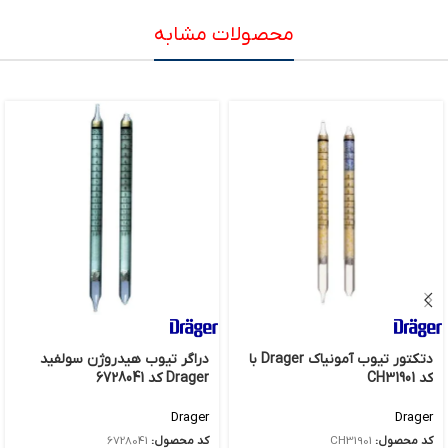
محصولات مشابه
دتکتور تیوب آمونیاک Drager با
دراگر تیوب هیدروژن سولفید
کد CH31901
Drager کد 6728041
Drager
Drager
کد محصول:
CH31901
کد محصول:
6728041