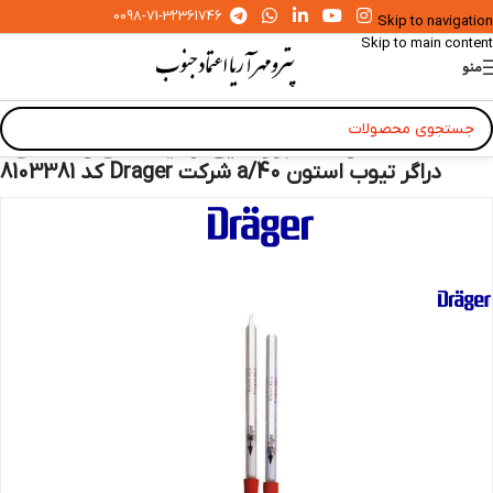
0098-71-32361746
Skip to navigation
Skip to main content
منو
خانه
»
محصولات
»
ابزار دقیق آزمایشگاهی و صنعتی
»
دراگر تیوب استون 40/a شرکت Drager کد 8103381