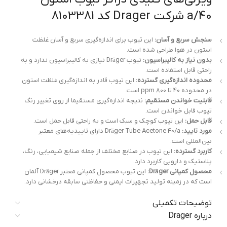
40/a شرکت Drager کد 8103381
سنجش سریع و آسان:
این تیوب برای اندازه‌گیری سریع و آسان غلظت
استون در هوا طراحی شده است.
بدون نیاز به کالیبراسیون:
تیوب Dräger نیازی به کالیبراسیون ندارد و به
راحتی قابل استفاده است.
محدوده اندازه‌گیری گسترده:
این تیوب قادر به اندازه‌گیری غلظت استون
در محدوده 40 تا 800 ppm است.
قابلیت خواندن مستقیم:
نتیجه اندازه‌گیری مستقیما از روی تغییر رنگ
تیوب قابل خواندن است.
قابل حمل:
این تیوب کوچک و سبک است و به راحتی قابل حمل است.
مورد تایید:
Dräger Tube Acetone 40/a دارای تاییدیه‌های معتبر
بین‌المللی است.
کاربرد گسترده:
این تیوب در صنایع مختلف از جمله صنایع شیمیایی، رنگ،
پلاستیک و دارویی کاربرد دارد.
محصول کمپانی Dräger:
این تیوب محصول کمپانی معتبر Dräger آلمان
است که در زمینه تولید تجهیزات ایمنی و حفاظتی سابقه درخشانی دارد.
توضیحات تکمیلی
درباره Drager