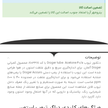
تضمین اصالت کالا
پترومهر آریا اعتماد جنوب، اصالت این کالا را تضمین می‌کند
توضیحات
دتکتور تیوب Dräger tube: Acetone 40/a با کد 8103381 محصول کمپانی
Dräger آلمان، برای اندازه‌گیری سریع و دقیق غلظت استون در هوا طراحی
شده است. این تیوب با استفاده از پمپ دستی Dräger Accuro یا پمپ‌های
مشابه استفاده می‌شود و برای اندازه‌گیری غلظت در محدوده 40 تا 800
ppm مناسب است. نتیجه به صورت مستقیم و با تغییر رنگ معرف داخل
تیوب قابل مشاهده است. این محصول برای صنایع مختلف از جمله صنایع
شیمیایی، رنگ، پلاستیک و دارویی که در آنها احتمال وجود استون وجود
دارد، کاربرد دارد.
ویژگی‌های کلیدی دراگر تیوب استون