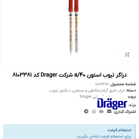
بزرگنمایی تصویر
دراگر تیوب استون 40/a شرکت Drager کد 8103381
شناسه محصول:
8103381
دسته:
ابزار دقیق آزمایشگاهی و صنعتی
,
دتکتور تیوب
برچسب:
محصولات کمپانی Drager
برند:
اشتراک گذاری:
استعلام قیمت
برای استعلام قیمت تماس بگیرید