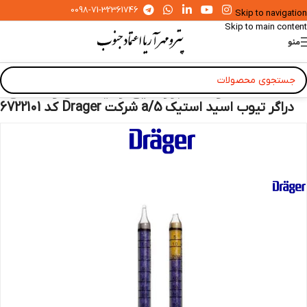
0098-71-32361746
Skip to navigation
Skip to main content
منو
خانه
»
محصولات
»
ابزار دقیق آزمایشگاهی و صنعتی
»
دراگر تیوب اسید استیک 5/a شرکت Drager کد 6722101