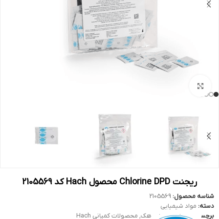
بزرگنمایی تصویر
ریجنت Chlorine DPD محصول Hach کد 2105569
شناسه محصول:
2105569
دسته:
مواد شیمیایی
برچسب:
ریجنت
,
ریجنت هک
,
محصولات کمپانی Hach