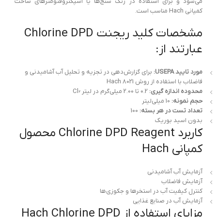
می‌شود و برای استفاده در رنگ سنج‌ها یا اسپکتروفتومترهای ساخت
کمپانی Hach مناسب است.
مشخصات کلید ریجنت Chlorine DPD
عبارتند از:
مورد تایید USEPA:
برای گزارش‌دهی در تجزیه و تحلیل آب آشامیدنی و
فاضلاب با استفاده از روش Hach 8021
محدوده اندازه گیری:
0.2 تا 2.00 میلی‌گرم در لیتر Cl₂
حجم نمونه:
10 میلی‌لیتر
تعداد تست در هر بسته:
100
بدون اسید بوریک
کاربرد Chlorine DPD Reagent محصول
کمپانی Hach
آزمایش آب آشامیدنی
آزمایش فاضلاب
کنترل کیفیت آب در استخرها و جکوزی‌ها
آزمایش آب در صنایع غذایی
مزایای استفاده از Hach Chlorine DPD