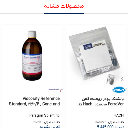
محصولات مشابه
بالشتک پودر ریجنت آهن
Viscosity Reference
FerroVer محصول Hach کد
Standard, 2162/4 , Cone and
Plate / Flow Cup
2105769
Paragon Scientific
HACH
کد محصول:
2105769
کد محصول:
2162/4
تماس بگیرید
تومان
5,445,000