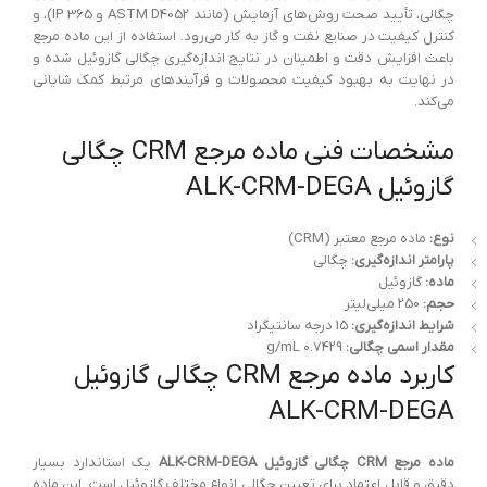
چگالی، تأیید صحت روش‌های آزمایش (مانند ASTM D4052 و IP 365)، و
کنترل کیفیت در صنایع نفت و گاز به کار می‌رود. استفاده از این ماده مرجع
باعث افزایش دقت و اطمینان در نتایج اندازه‌گیری چگالی گازوئیل شده و
در نهایت به بهبود کیفیت محصولات و فرآیندهای مرتبط کمک شایانی
می‌کند.
مشخصات فنی ماده مرجع CRM چگالی
گازوئیل ALK-CRM-DEGA
نوع:
ماده مرجع معتبر (CRM)
پارامتر اندازه‌گیری:
چگالی
ماده:
گازوئیل
حجم:
250 میلی‌لیتر
شرایط اندازه‌گیری:
15 درجه سانتیگراد
مقدار اسمی چگالی:
0.7429 g/mL
کاربرد ماده مرجع CRM چگالی گازوئیل
ALK-CRM-DEGA
ماده مرجع CRM چگالی گازوئیل ALK-CRM-DEGA
یک استاندارد بسیار
دقیق و قابل اعتماد برای تعیین چگالی انواع مختلف گازوئیل است. این ماده