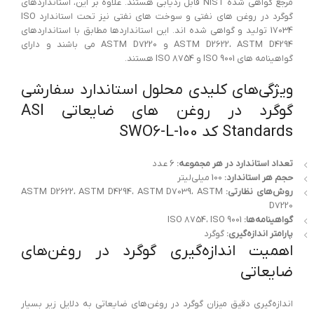
مرجع گواهی شده NIST قابل ردیابی هستند. علاوه بر این، استانداردهای
گوگرد در روغن های نفتی و سوخت های نفتی نیز تحت استاندارد ISO
17034 تولید و گواهی شده اند. این استانداردها مطابق با استانداردهای
ASTM D2622، ASTM D4294 و ASTM D7220 می باشند و دارای
گواهینامه های ISO 9001 و ISO 8754 هستند.
ویژگی‌های کلیدی محلول استاندارد سفارشی
گوگرد در روغن های ضایعاتی ASI
Standards کد SWO6-L-100
تعداد استاندارد در هر مجموعه:
6 عدد
حجم هر استاندارد:
100 میلی‌لیتر
روش‌های نظارتی:
ASTM D2622، ASTM D4294، ASTM D7039، ASTM
D7220
گواهینامه‌ها:
ISO 8754، ISO 9001
پارامتر اندازه‌گیری:
گوگرد
اهمیت اندازه‌گیری گوگرد در روغن‌های
ضایعاتی
اندازه‌گیری دقیق میزان گوگرد در روغن‌های ضایعاتی به دلایل زیر بسیار