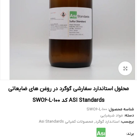
بزرگنمایی تصویر
محلول استاندارد سفارشی گوگرد در روغن های ضایعاتی
ASI Standards کد SWO6-L-100
شناسه محصول:
SWO6-L-100
دسته:
مواد شیمیایی
برچسب:
استاندارد گوگرد
,
محصولات کمپانی Asi Standards
برند: