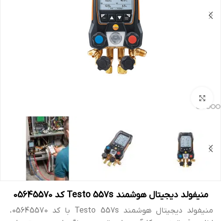
بزرگنمایی تصویر
منیفولد دیجیتال هوشمند Testo 557s کد 05645570
منیفولد دیجیتال هوشمند Testo 557s با کد 05645570،