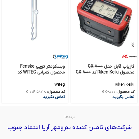
گازیاب قابل حمل GX-8000
ویسکومتر توپی Fenske
محصول Riken Keiki کد GX-8000
محصول کمپانی WITEG کد
8587001C
Riken Keiki
Witeg
کد محصول:
GX-8000
کد محصول:
8 587 004 C
تماس بگیرید
تماس بگیرید
برندها
شرکت‌های تامین کننده پترومهر آریا اعتماد جنوب