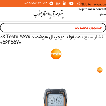
0098-71-32361746
Skip to navigation
Skip to main content
منو
خانه
»
محصولات
»
ابزار دقیق آزمایشگاهی و صنعتی
»
فشار سنج
»
منیفولد دیجیتال هوشمند Testo 557s کد
05645570