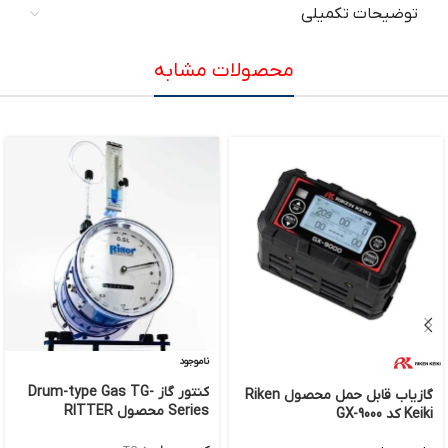
توضیحات تکمیلی
محصولات مشابه
ناموجود
کنتور گاز Drum-type Gas TG-
گازیاب قابل حمل محصول Riken
Series محصول RITTER
Keiki کد GX-9000