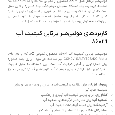
مولتی‌متر پرتابل مدل 86031 محصول از کمپانی AZ که با کد 86031 AZ EB
شناخته می‌شود، یک دستگاه سنجش کیفیت آب چند منظوره و قابل حمل
است که می‌تواند pH، رسانایی یا TDS یا شوری و اکسیژن محلول را اندازه
گیری کند که بستگی به نوع پروب متصل شده به مولتی‌متر دارد. همچنین
می‌توانید سه نوع پروب را به طور همزمان به دستگاه متصل کنید.
کاربردهای مولتی‌متر پرتابل کیفیت آب
86031
مولتی‌متر پرتابل کیفیت آب 86031 محصول کمپانی AZ، که با نام pH/
COND./ SALT/TDS/DO Meter نیز شناخته می‌شود، ابزاری چند منظوره
برای اندازه‌گیری و آنالیز کیفیت آب است. این دستگاه به دلیل قابلیت
اندازه‌گیری پنج پارامتر کلیدی کیفیت آب، کاربردهای گسترده‌ای در صنایع
مختلف دارد.
پرورش آبزیان:
برای نظارت بر کیفیت آب در مزارع پرورش ماهی و سایر
سیستم های آبی
کشاورزی:
برای بررسی کیفیت آب آبیاری و زهکشی
تصفیه آب:
برای نظارت بر فرآیندهای تصفیه آب
آزمایشگاه:
برای انجام آزمایشات کیفیت آب
استخرهای شنا:
برای حفظ تعادل شیمیایی آب استخر