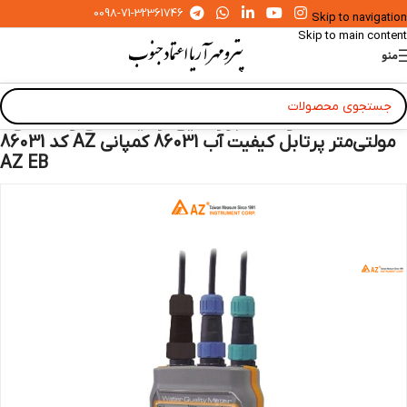
0098-71-32361746
Skip to navigation
Skip to main content
منو
خانه
»
محصولات
»
ابزار دقیق آزمایشگاهی و صنعتی
»
مولتی‌متر پرتابل کیفیت آب 86031 کمپانی AZ کد 86031
AZ EB