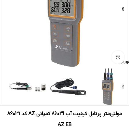
بزرگنمایی تصویر
مولتی‌متر پرتابل کیفیت آب 86031 کمپانی AZ کد 86031
AZ EB