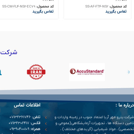
کد محصول:
SS-AF-FT4-NS2
کد محصول:
SS-CM-FL4-NS2-EC79
تماس بگیرید
تماس بگیرید
شرکت‌ه
درباره ما :
اطلاعات تماس
شرکت پترو مهر آریا اعتماد جنوب در زمینه واردات و
تلفن:
07132361746
تامین دستگاه ها ، تجهیزات آزمایشگاهی(عمومی و
فکس:
07132302417
تخصصی) ، مواد شیمیایی (گریدهای مختلف ) ،
همراه:
09390400109