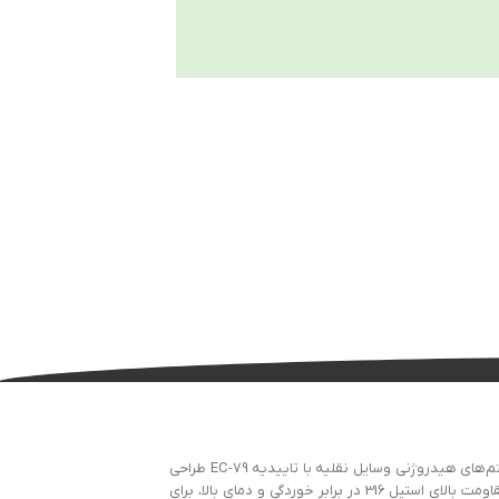
کانکتور نر 316 SS شرکت FITOK که با کد SS-CM-FL2-NS2 شناخته می‌شود، یک اتصالات لوله از سری 6D است که به صورت نر طراحی شده و برای استفاده در سیستم‌های هیدروژنی وسایل نقلیه با تاییدیه EC-79 طراحی
شده است. این کانکتور از جنس استیل ضد زنگ 316 ساخته شده و برای لوله‌هایی با قطر خارجی 1/8 اینچ و رزوه نر NPT 1/8 اینچ مناسب است. این قطعه به دلیل مقاومت بالای استیل 316 در برابر خوردگی و دمای بالا، برای