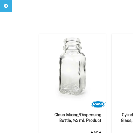
legram
n , 6784-1304 ,
Glass Mixing/Dispensing
Cylind
Puradisc 13 mm
Bottle, 25 mL Product
Glass,
oethylene Filter
Number: 1704200
divisi
Whatman
HACH