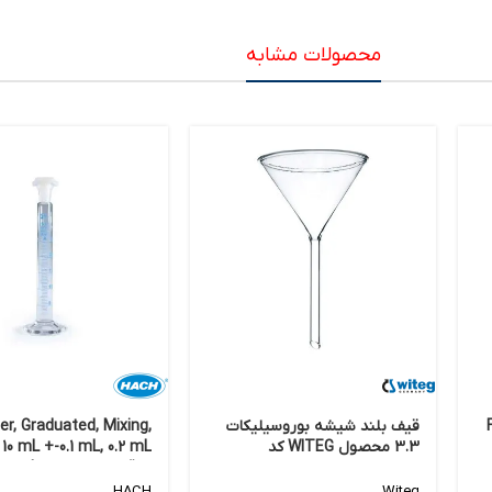
محصولات مشابه
FIT
قیف بلند شیشه بوروسیلیکات
er, Graduated, Mixing,
3.3 محصول WITEG کد
 10 mL +-0.1 mL, 0.2 mL
ons, glass stopper #13
5552055
HACH
Witeg