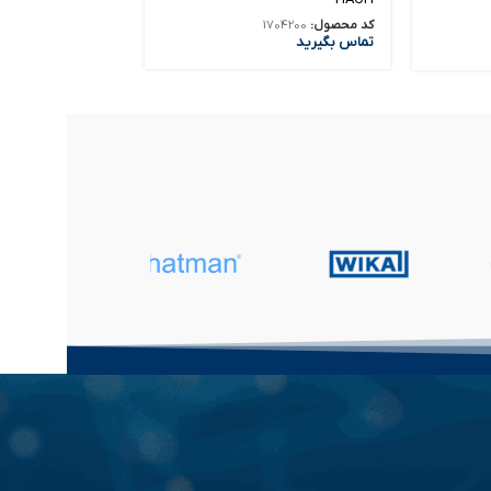
کد محصول:
1704200
کد محصول:
6784-1304
تماس بگیرید
تماس بگیرید