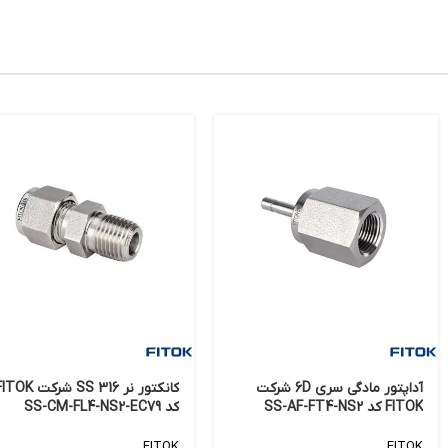
آداپتور مادگی سری 6D شرکت
کانکتور نر 316 SS شرکت OK
FITOK کد SS-AF-FT4-NS2
کد SS-CM-FL4-NS2-EC79
FITOK
FITOK