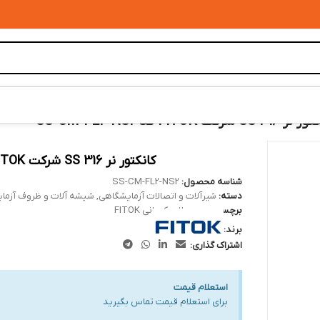
3 SS شرکت FITOK کد SS-CM-FL2-NS2
کانکتور نر 316 SS شرکت FITOK کد SS-CM-FL2-NS2
شناسه محصول:
SS-CM-FL2-NS2
دسته:
شیرآلات و اتصالات آزمایشگاهی
,
شیشه آلات و ظروف آزما
برچسب:
محصولات کمپانی FITOK
برند:
اشتراک گذاری:
استعلام قیمت
برای استعلام قیمت تماس بگیرید