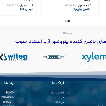
کد محصول:
5552055
کد محصول:
2088638
تماس بگیرید
تومان
381
برندها
ای تامین کننده پترومهر آریا اعتماد جنوب
لینک ها
برند ها
تماس با ما
HACH
درباره ما
PARAGON
برندها
DRAGER