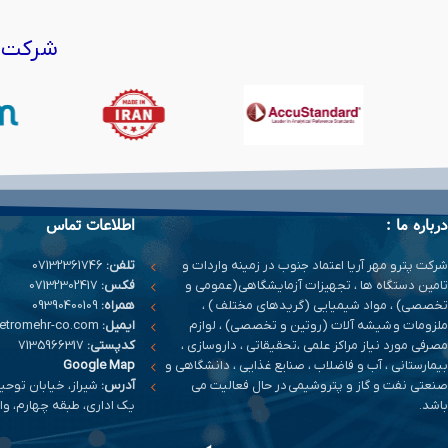
شرکت‌ه
درباره ما :
اطلاعات تماس
شرکت پترو مهر آریا اعتماد جنوب در زمینه واردات و
تلفن:
07132361746
تامین دستگاه ها ، تجهیزات آزمایشگاهی(عمومی و
فکس:
07132302417
تخصصی) ، مواد شیمیایی (گریدهای مختلف ) ،
همراه:
09390400109
ملزومات و شیشه آلات (روتین و تخصصی) ، لوازم
ایمیل:
info@petromehr-co.com
مصرفی مورد نیاز مراکز علمی ،تحقیقاتی ، داروسازی ،
کدپستی:
7135966317
بیمارستانی ، آب و فاضلاب ، صنایع غذایی ، دانشگاهی و
Google Map
صنعتی نفت و گاز و پتروشیمی در حال فعالیت می
آدرس:
شیراز، خیابان توحی
باشد.
یک اداری، طبقه چهارم، واحد 