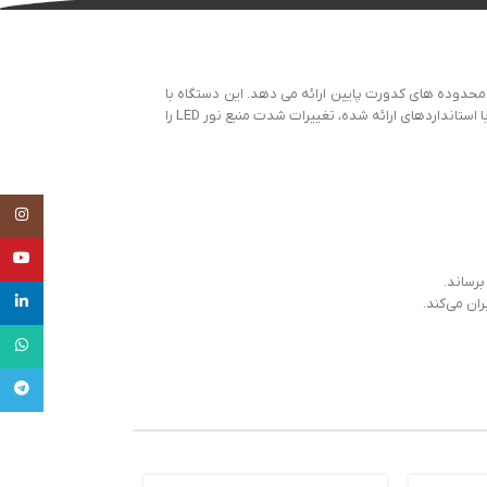
 محدوده های کدورت پایین ارائه می دهد. این دستگاه با
استفاده از سیستم نوری پیشرفته، نتایج دقیق را تضمین می کند و از ثبات طولانی مدت و حداقل تداخل نور پراکنده و رنگ اطمینان حاصل می کند. کالیبراسیون دوره ای با استانداردهای ارائه شده، تغییرات شدت منبع نور LED را
tagram
uTube
برساند.
inkedin
tsApp
legram