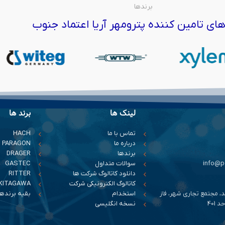
برندها
ای تامین کننده پترومهر آریا اعتماد جنوب
لینک ها
برند ها
تماس با ما
HACH
درباره ما
PARAGON
برندها
DRAGER
سوالات متداول
GASTEC
دانلود کاتالوگ شرکت ها
RITTER
کاتالوگ الکترونیکی شرکت
KITAGAWA
د، مجتمع تجاری شهر، فاز
استخدام
بقیه برندها
401
نسخه انگلیسی