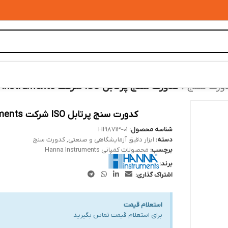
ورت سنج
»
کدورت سنج پرتابل ISO شرکت Hanna Instruments کد HI98713-01
کدورت سنج پرتابل ISO شرکت Hanna Instruments کد HI98713-01
شناسه محصول:
HI98713-01
دسته:
ابزار دقیق آزمایشگاهی و صنعتی
,
کدورت سنج
برچسب:
محصولات کمپانی Hanna Instruments
برند:
اشتراک گذاری:
استعلام قیمت
برای استعلام قیمت تماس بگیرید