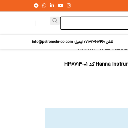
تلفن :07132361746
ایمیل: info@petromehr-co.com