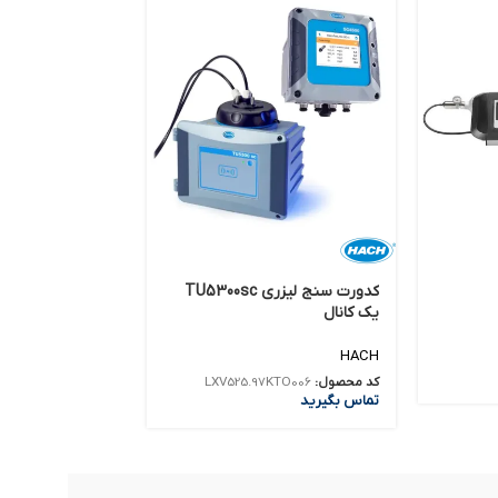
کدورت سنج لیزری TU5300sc
گازیاب اکسیژن و
یک کانال
STEC GOC-100-2
GASTEC
HACH
کد محصول:
LXV525.97KTO006
کد محصول:
C-100-2
تماس بگیرید
تماس بگیرید