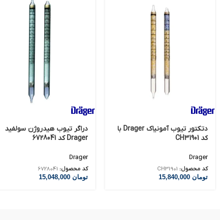
دتکتور تیوب آمونیاک Drager با
دراگر تیوب هیدروژن سولفید
کد CH31901
Drager کد 6728041
Drager
Drager
کد محصول:
CH31901
کد محصول:
6728041
تومان
15,840,000
تومان
15,048,000