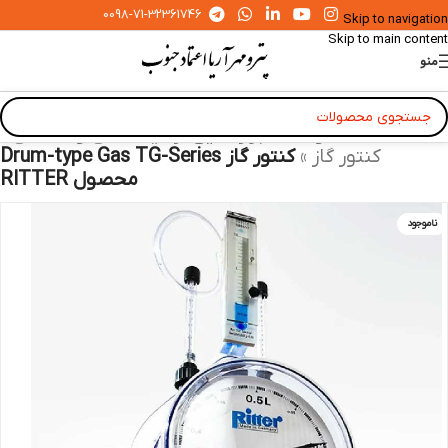
0098-71-32361746
Skip to navigation
Skip to main content
منو
خانه
»
محصولات
»
ابزار دقیق آزمایشگاهی و صنعتی
»
کنتور گاز
»
کنتور گاز Drum-type Gas TG-Series
محصول RITTER
ناموجود