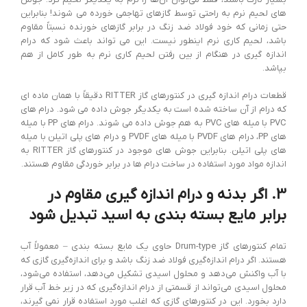
های لحیم نرم به راحتی توسط گازهای تهاجمی خورده می شوند! بنابراین
حتی زمانی که خود فولاد ضد زنگ در برابر گازهای خورنده نسبتاً مقاوم
باشد، لحیم کاری نرم اینطور نیست. این می تواند باعث شود که درام
اندازه گیری در هنگام از بین رفتن لحیم کاری نرم به طور کامل از هم
بپاشد.
قطعات درام اندازه گیری در کنتورهای گاز RITTER دقیقاً با همان ماده ای
که درام از آن ساخته شده است به یکدیگر جوش داده می شود. درام های
PVC با میله های PVC به هم جوش داده می شوند. درام های PP با میله
های PP، درام های PVDF با میله های PVDF و درام های پلی اتیلن با میله
های پلی اتیلن. بنابراین جوش های موجود در کنتورهای گاز RITTER به
اندازه مواد مورد استفاده در ساخت درام ها در برابر خوردگی مقاوم هستند.
3. اگر بدنه و درام اندازه گیری مقاوم در
برابر مایع بسته بندی به اسید تبدیل شود
تمام کنتورهای گاز Drum-type حاوی یک مایع بسته بندی – معمولاً آب
هستند. اگر درام اندازه‌گیری فولاد ضد زنگ باشد و برای اندازه‌گیری گازی که
با آب واکنش می‌دهد و محلول اسیدی تشکیل می‌دهد، استفاده می‌شود،
محلول اسیدی می‌تواند از قسمتی از درام اندازه‌گیری که در زیر خط آب قرار
دارد بخورد. این در کنتورهای گازی که اغلب مورد استفاده قرار نمی گیرند،