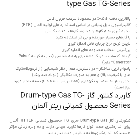
type Gas TG-Series
بالاترین دقت: ± 0.5٪ در محدوده سرعت جریان کامل
کالیبراسیون قابل ردیابی بر اساس استاندارد ملی اولیه آلمان (PTB)
اندازه گیری تمام گازها و مخلوط گازها با دقت یکسان
با گازهای بسیار خورنده و بی اثر استفاده کنید
پایین ترین نرخ جریان قابل اندازه گیری
بزرگترین انتخاب محدوده های اندازه گیری
گزینه اکتساب بلادرنگ داده برای رایانه شخصی (نیاز به گزینه “Pulse
Generator” دارد)
بادوام ترین ساختار – در دسترس، هم از نظر شیمیایی (از ترموپلاستیک
های با کیفیت بالا) و هم به صورت مکانیکی (فولاد ضد زنگ)
بدون نیاز به تعمیر و نگهداری (فقط بررسی سطح مایع بسته بندی مورد
نیاز است)
کاربرد کنتور گاز Drum-type Gas TG-
Series محصول کمپانی ریتر آلمان
کنتورهای گاز Drum-type Gas سری TG محصول کمپانی RITTER آلمان
برای اندازه‌گیری حجم انواع گازها کاربرد جهانی دارند و به ویژه زمانی مؤثر
هستند که اندازه‌گیری‌ها به بالاترین دقت نیاز باشد.