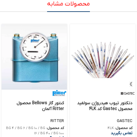
محصولات مشابه
دتکتور تیوب هیدروژن سولفید
کنتور گاز Bellows محصول
محصول Gastec کد 4LK
Ritter آلمان
RITTER
GASTEC
کد محصول:
4LK
کد محصول:
BG 4 / BG 6 / BG 10 / BG
تماس بگیرید
16 / BG 40 / BG 100