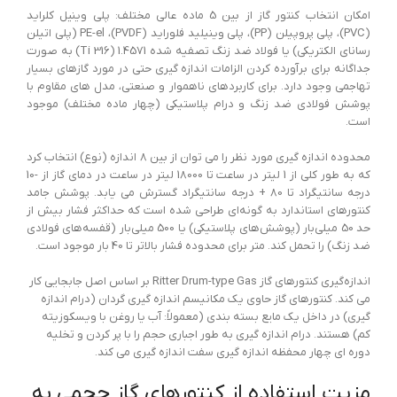
امکان انتخاب کنتور گاز از بین 5 ماده عالی مختلف: پلی وینیل کلراید
(PVC)، پلی پروپیلن (PP)، پلی وینیلید فلوراید (PVDF)، PE-el (پلی اتیلن
رسانای الکتریکی) یا فولاد ضد زنگ تصفیه شده 1.4571 (316 Ti) به صورت
جداگانه برای برآورده کردن الزامات اندازه گیری حتی در مورد گازهای بسیار
تهاجمی وجود دارد. برای کاربردهای ناهموار و صنعتی، مدل های مقاوم با
پوشش فولادی ضد زنگ و درام پلاستیکی (چهار ماده مختلف) موجود
است.
محدوده اندازه گیری مورد نظر را می توان از بین 8 اندازه (نوع) انتخاب کرد
که به طور کلی از 1 لیتر در ساعت تا 18000 لیتر در ساعت در دمای گاز از -10
درجه سانتیگراد تا 80 + درجه سانتیگراد گسترش می یابد. پوشش جامد
کنتورهای استاندارد به گونه‌ای طراحی شده است که حداکثر فشار بیش از
حد 50 میلی‌بار (پوشش‌های پلاستیکی) یا 500 میلی‌بار (قفسه‌های فولادی
ضد زنگ) را تحمل کند. متر برای محدوده فشار بالاتر تا 40 بار موجود است.
اندازه‌گیری کنتورهای گاز Ritter Drum-type Gas بر اساس اصل جابجایی کار
می کند. کنتورهای گاز حاوی یک مکانیسم اندازه گیری گردان (درام اندازه
گیری) در داخل یک مایع بسته بندی (معمولاً: آب یا روغن با ویسکوزیته
کم) هستند. درام اندازه گیری به طور اجباری حجم را با پر کردن و تخلیه
دوره ای چهار محفظه اندازه گیری سفت اندازه گیری می کند.
مزیت استفاده از کنتورهای گاز حجمی به