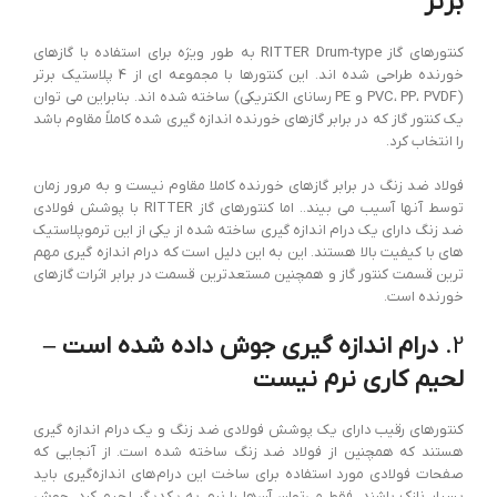
برتر
کنتورهای گاز RITTER Drum-type به طور ویژه برای استفاده با گازهای
خورنده طراحی شده اند. این کنتورها با مجموعه ای از 4 پلاستیک برتر
(PVC، PP، PVDF و PE رسانای الکتریکی) ساخته شده اند. بنابراین می توان
یک کنتور گاز که در برابر گازهای خورنده اندازه گیری شده کاملاً مقاوم باشد
را انتخاب کرد.
فولاد ضد زنگ در برابر گازهای خورنده کاملا مقاوم نیست و به مرور زمان
توسط آنها آسیب می بیند.. اما کنتورهای گاز RITTER با پوشش فولادی
ضد زنگ دارای یک درام اندازه گیری ساخته شده از یکی از این ترموپلاستیک
های با کیفیت بالا هستند. این به این دلیل است که درام اندازه گیری مهم
ترین قسمت کنتور گاز و همچنین مستعدترین قسمت در برابر اثرات گازهای
خورنده است.
2.
درام اندازه گیری جوش داده شده است –
لحیم کاری نرم نیست
کنتورهای رقیب دارای یک پوشش فولادی ضد زنگ و یک درام اندازه گیری
هستند که همچنین از فولاد ضد زنگ ساخته شده است. از آنجایی که
صفحات فولادی مورد استفاده برای ساخت این درام‌های اندازه‌گیری باید
بسیار نازک باشند، فقط می‌توان آن‌ها را نرم به یکدیگر لحیم کرد. جوش