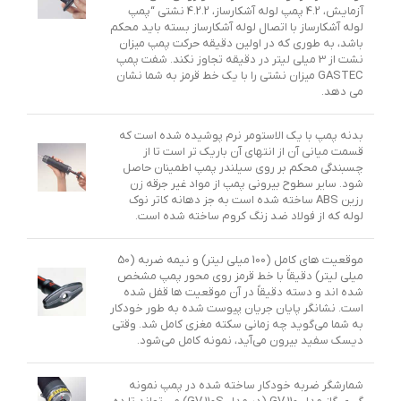
آزمایش، 4.2 پمپ لوله آشکارساز، 4.2.2 نشتی “پمپ
لوله آشکارساز با اتصال لوله آشکارساز بسته باید محکم
باشد، به طوری که در اولین دقیقه حرکت پمپ میزان
نشت از 3 میلی لیتر در دقیقه تجاوز نکند. شفت پمپ
GASTEC میزان نشتی را با یک خط قرمز به شما نشان
می دهد.
بدنه پمپ با یک الاستومر نرم پوشیده شده است که
قسمت میانی آن از انتهای آن باریک تر است تا از
چسبندگی محکم بر روی سیلندر پمپ اطمینان حاصل
شود. سایر سطوح بیرونی پمپ از مواد غیر جرقه زن
رزین ABS ساخته شده است به جز دهانه کاتر نوک
لوله که از فولاد ضد زنگ کروم ساخته شده است.
موقعیت های کامل (100 میلی لیتر) و نیمه ضربه (50
میلی لیتر) دقیقاً با خط قرمز روی محور پمپ مشخص
شده اند و دسته دقیقاً در آن موقعیت ها قفل شده
است. نشانگر پایان جریان پیوست شده به طور خودکار
به شما می‌گوید چه زمانی سکته مغزی کامل شد. وقتی
دیسک سفید بیرون می‌آید، نمونه کامل می‌شود.
شمارشگر ضربه خودکار ساخته شده در پمپ نمونه