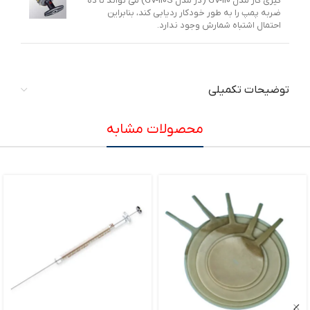
گیری گاز مدل GV-110 (در مدل GV-110S) می تواند تا ده
ضربه پمپ را به طور خودکار ردیابی کند، بنابراین
احتمال اشتباه شمارش وجود ندارد.
توضیحات تکمیلی
محصولات مشابه