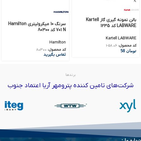
بالن نمونه گیری گاز Kartell
سرنگ 10 میکرولیتری Hamilton
LABWARE کد 1235
701 N کد 80300
Kartell LABWARE
Hamilton
کد محصول:
58.06-1
کد محصول:
80300
تومان
58
تماس بگیرید
برندها
شرکت‌های تامین کننده پترومهر آریا اعتماد جنوب
درباره ما :