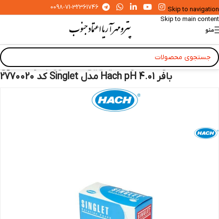
0098-71-32361746
Skip to navigation
Skip to main content
منو
خانه
»
محصولات
»
مواد شیمیایی
»
محلول بافر
»
محلول
بافر Hach pH 4.01 مدل Singlet کد 2770020