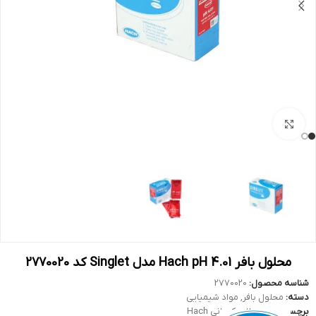
بزرگنمایی تصویر
محلول بافر Hach pH 4.01 مدل Singlet کد 2770020
شناسه محصول:
2770020
دسته:
محلول بافر
,
مواد شیمیایی
برچسب:
محصولات کمپانی Hach