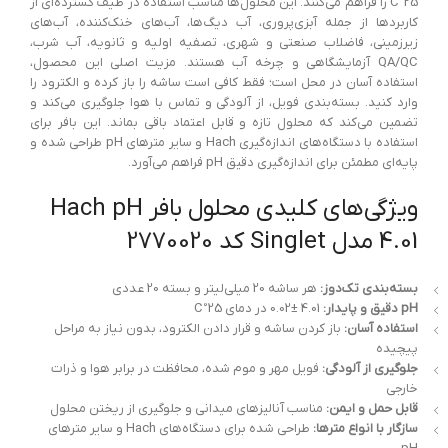
25°C را فراهم می‌کنند. این محلول‌ها مناسب استفاده در طیف گسترده‌ای از
کاربردها از جمله آبزی‌پروری، آب دیگ‌ها، آب‌های خنک‌کننده، آب‌های
زیرزمینی، فاضلاب صنعتی و شهری، تصفیه اولیه و ثانویه، آب شرب،
QA/QC آزمایشگاهی و چرخه آب هستند. مزیت اصلی این محصول،
استفاده آسان در محل است؛ فقط کافی است ساشه را باز کرده و الکترود را
وارد کنید. بسته‌بندی فویل، از آلودگی و تماس با هوا جلوگیری می‌کند و
تضمین می‌کند که محلول تازه و قابل اعتماد باقی بماند. این بافر برای
استفاده با دستگاه‌های اندازه‌گیری Hach و سایر مترهای pH طراحی شده و
پایه‌ای مطمئن برای اندازه‌گیری دقیق pH فراهم می‌آورد.
ویژگی‌های کلیدی محلول بافر Hach pH
4.01 مدل Singlet کد 2770020
بسته‌بندی تک‌دوز:
هر ساشه 20 میلی‌لیتر و بسته 20 عددی
pH دقیق و پایدار:
4.01 ±0.02 در دمای 25°C
استفاده آسان:
باز کردن ساشه و قرار دادن الکترود، بدون نیاز به مراحل
پیچیده
جلوگیری از آلودگی:
فویل مهر و موم شده، محافظت در برابر هوا و ذرات
خارجی
قابل حمل و ایمن:
مناسب آنالیزهای میدانی و جلوگیری از ریختن محلول
سازگار با انواع مترها:
طراحی شده برای دستگاه‌های Hach و سایر مترهای