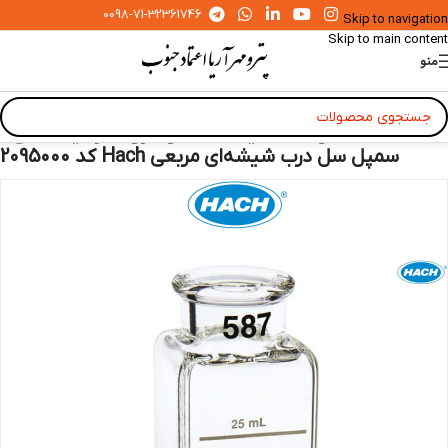
0098-71-32361746
Skip to navigation
Skip to main content
منو
خانه
»
محصولات
»
شیشه آلات و ظروف آزمایشگاهی
»
سمپل سل درب شیشه‌ای مربعی Hach کد 2095000