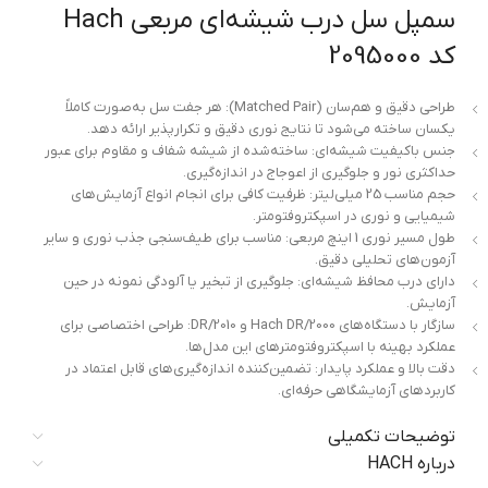
سمپل سل درب شیشه‌ای مربعی Hach
کد 2095000
طراحی دقیق و هم‌سان (Matched Pair): هر جفت سل به‌صورت کاملاً
یکسان ساخته می‌شود تا نتایج نوری دقیق و تکرارپذیر ارائه دهد.
جنس باکیفیت شیشه‌ای: ساخته‌شده از شیشه شفاف و مقاوم برای عبور
حداکثری نور و جلوگیری از اعوجاج در اندازه‌گیری.
حجم مناسب 25 میلی‌لیتر: ظرفیت کافی برای انجام انواع آزمایش‌های
شیمیایی و نوری در اسپکتروفتومتر.
طول مسیر نوری 1 اینچ مربعی: مناسب برای طیف‌سنجی جذب نوری و سایر
آزمون‌های تحلیلی دقیق.
دارای درب محافظ شیشه‌ای: جلوگیری از تبخیر یا آلودگی نمونه در حین
آزمایش.
سازگار با دستگاه‌های Hach DR/2000 و DR/2010: طراحی اختصاصی برای
عملکرد بهینه با اسپکتروفتومترهای این مدل‌ها.
دقت بالا و عملکرد پایدار: تضمین‌کننده اندازه‌گیری‌های قابل اعتماد در
کاربردهای آزمایشگاهی حرفه‌ای.
توضیحات تکمیلی
درباره HACH