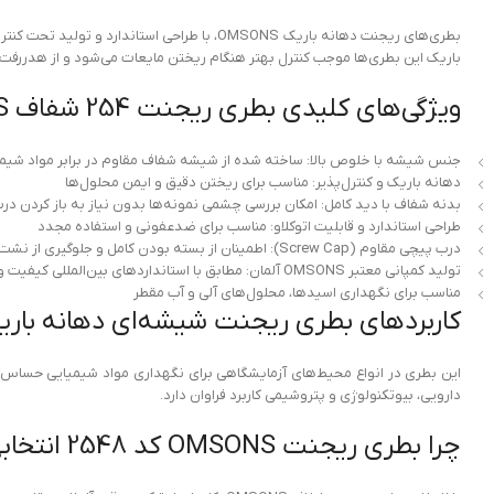
بطری‌های ریجنت دهانه باریک OMSONS، با طراحی
باریک این بطری‌ها موجب کنترل بهتر هنگام ریختن مایعات می‌شود و از هدررفت یا
ویژگی‌های کلیدی بطری ریجنت 254 شفاف OMSONS کد 2548
جنس شیشه با خلوص بالا: ساخته شده از شیشه شفاف مقاوم در برابر مواد شیمی
دهانه باریک و کنترل‌پذیر: مناسب برای ریختن دقیق و ایمن محلول‌ها
بدنه شفاف با دید کامل: امکان بررسی چشمی نمونه‌ها بدون نیاز به باز کردن در
طراحی استاندارد و قابلیت اتوکلاو: مناسب برای ضدعفونی و استفاده مجدد
درب پیچی مقاوم (Screw Cap): اطمینان از بسته بودن کامل و جلوگیری از نشت
تولید کمپانی معتبر OMSONS آلمان: مطابق با استانداردهای بین‌المللی کیفیت و ایمنی
مناسب برای نگهداری اسیدها، محلول‌های آلی و آب مقطر
کاربردهای بطری ریجنت شیشه‌ای دهانه باریک OMSONS کد 8
این بطری در انواع محیط‌های آزمایشگاهی برای نگهداری مواد شیمیایی حساس، م
دارویی، بیوتکنولوژی و پتروشیمی کاربرد فراوان دارد.
چرا بطری ریجنت OMSONS کد 2548 انتخابی هوشمندانه است؟