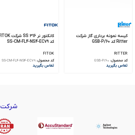
کیسه نمونه برداری گاز شرکت
کانکتور نر 316 SS شرکت OK
Ritter کد GSB-P/60
کد SS-CM-FL4-NS4-EC79
FITOK
RITTER
کد محصول:
GSB-P/60
کد محصول:
SS-CM-FL4-NS4-EC79
تماس بگیرید
تماس بگیرید
شرکت‌ه