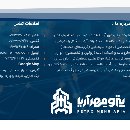
درباره ما :
اطلاعات تماس
شرکت پترو مهر آریا اعتماد جنوب در زمینه واردات و
تلفن:
07132361746
تامین دستگاه ها ، تجهیزات آزمایشگاهی(عمومی و
فکس:
07132302417
تخصصی) ، مواد شیمیایی (گریدهای مختلف ) ،
همراه:
09390400109
ملزومات و شیشه آلات (روتین و تخصصی) ، لوازم
ایمیل:
info@petromehr-co.com
مصرفی مورد نیاز مراکز علمی ،تحقیقاتی ، داروسازی ،
کدپستی:
7135966317
بیمارستانی ، آب و فاضلاب ، صنایع غذایی ، دانشگاهی و
Google Map
صنعتی نفت و گاز و پتروشیمی در حال فعالیت می
آدرس:
شیراز، خیابان توحی
باشد.
یک اداری، طبقه چهارم، واحد 