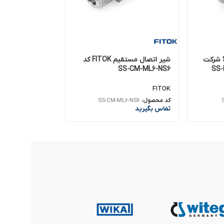
کانکتور مستقیم 316 SS شرکت
شیر اتصال مستقیم FITOK کد
pettes, variable
cl. tips Product
SS-CM-ML6-NS6
umber: LZP320
FITOK
HACH
کد محصول:
SS-CM-ML6-NS6
کد محصول:
LZP320
تماس بگیرید
تماس بگیرید