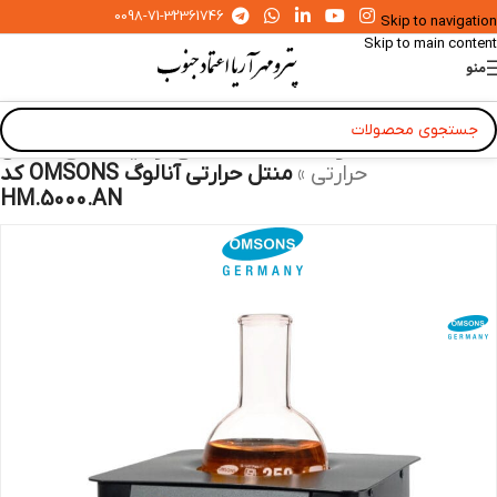
0098-71-32361746
Skip to navigation
Skip to main content
منو
خانه
»
محصولات
»
دستگاه های آزمایشگاهی
»
منتل
حرارتی
»
منتل حرارتی آنالوگ OMSONS کد
HM.5000.AN