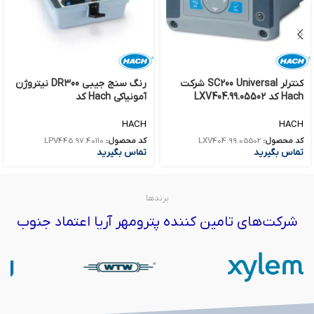
کنترلر SC200 Universal شرکت
رنگ سنج جیبی DR300 نیتروژن
Hach کد LXV404.99.05502
آمونیاکی Hach کد
LPV445.97.40110
HACH
HACH
کد محصول:
LXV404.99.05502
کد محصول:
LPV445.97.40110
تماس بگیرید
تماس بگیرید
برندها
شرکت‌های تامین کننده پترومهر آریا اعتماد جنوب