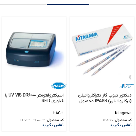
دتکتور تیوب گاز تتراکلرواتیلن
اسپکتروفتومتر UV VIS DR6000 با
(پرکلرواتیلن) 135SB محصول
فناوری RFID
Kitagawa کد KT-135SB
HACH
Kitagawa
کد محصول:
LPV441.99.00012
کد محصول:
135SB
تماس بگیرید
تماس بگیرید