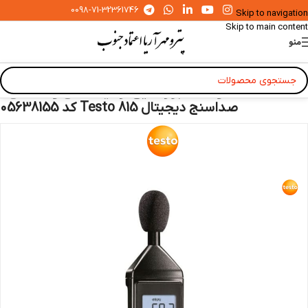
0098-71-32361746
Skip to navigation
Skip to main content
منو
خانه
»
محصولات
»
ابزار دقیق آزمایشگاهی و صنعتی
»
صداسنج دیجیتال Testo 815 کد 05638155