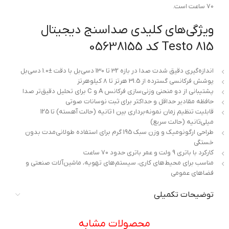
70 ساعت است.
ویژگی‌های کلیدی صداسنج دیجیتال
Testo 815 کد 05638155
اندازه‌گیری دقیق شدت صدا در بازه 32 تا 130 دسی‌بل با دقت ±1.0 دسی‌بل
پوشش فرکانسی گسترده از 31.5 هرتز تا 8 کیلوهرتز
پشتیبانی از دو منحنی وزنی‌سازی فرکانس A و C برای تحلیل دقیق‌تر صدا
حافظه مقادیر حداقل و حداکثر برای ثبت نوسانات صوتی
قابلیت تنظیم زمان نمونه‌برداری بین 1 ثانیه (حالت آهسته) تا 125
میلی‌ثانیه (حالت سریع)
طراحی ارگونومیک و وزن سبک 195 گرم برای استفاده طولانی‌مدت بدون
خستگی
کارکرد با باتری 9 ولت و عمر باتری حدود 70 ساعت
مناسب برای محیط‌های کاری، سیستم‌های تهویه، ماشین‌آلات صنعتی و
فضاهای عمومی
توضیحات تکمیلی
محصولات مشابه