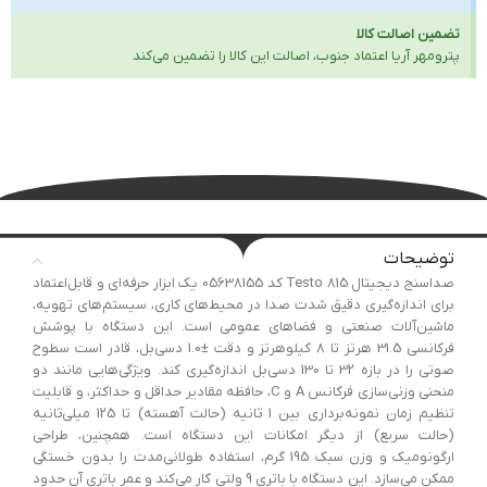
تضمین اصالت کالا
پترومهر آریا اعتماد جنوب، اصالت این کالا را تضمین می‌کند
توضیحات
صداسنج دیجیتال Testo 815 کد 05638155 یک ابزار حرفه‌ای و قابل‌اعتماد
برای اندازه‌گیری دقیق شدت صدا در محیط‌های کاری، سیستم‌های تهویه،
ماشین‌آلات صنعتی و فضاهای عمومی است. این دستگاه با پوشش
فرکانسی 31.5 هرتز تا 8 کیلوهرتز و دقت ±1.0 دسی‌بل، قادر است سطوح
صوتی را در بازه 32 تا 130 دسی‌بل اندازه‌گیری کند. ویژگی‌هایی مانند دو
منحنی وزنی‌سازی فرکانس A و C، حافظه مقادیر حداقل و حداکثر، و قابلیت
تنظیم زمان نمونه‌برداری بین 1 ثانیه (حالت آهسته) تا 125 میلی‌ثانیه
(حالت سریع) از دیگر امکانات این دستگاه است. همچنین، طراحی
ارگونومیک و وزن سبک 195 گرم، استفاده طولانی‌مدت را بدون خستگی
ممکن می‌سازد. این دستگاه با باتری 9 ولتی کار می‌کند و عمر باتری آن حدود