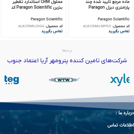
ماده مرجع تایید شده چند
محلول CRM استاندارد تقطیر
پارامتری دیزل Paragon
بنزین Paragon Scientific کد
Scientific کد ALK-CRMU-MPGO
ALK-CRMU-DIGA
Paragon Scientific
Paragon Scientific
کد محصول:
ALK-CRMU-MPGO
کد محصول:
ALK-CRMU-DIGA
تماس بگیرید
تماس بگیرید
برندها
شرکت‌های تامین کننده پترومهر آریا اعتماد جنوب
درباره ما :
اطلاعات تماس