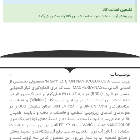
تضمین اصالت کالا
پترومهر آریا اعتماد جنوب، اصالت این کالا را تضمین می‌کند
توضیحات
تیوب تست MN NANOCOLOR BOD₅ با کد 985822 محصولی تخصصی از
کمپانی آلمانی MACHEREY-NAGEL است که برای اندازه‌گیری نیاز اکسیژنی
زیستی در ۵ روز (BOD₅) در بازه 2 تا 3000 میلی‌گرم بر لیتر اکسیژن طراحی
شده است. این کیت تست، بر پایه روش وینکلر (Winkler) و مطابق با
استانداردهای DIN EN 1899-1 و DIN EN 25813، امکان سنجش BOD را در
نمونه‌های آب‌های زیرزمینی، سطحی و فاضلاب با دقت و قابلیت اطمینان
بالا فراهم می‌سازد. تیوب تست با استفاده از دستگاه‌های فوتومتریک سری
NANOCOLOR مانند UV/VIS II و PF-12Plus قابل ارزیابی است و با قابلیت
استفاده در آنالیز آب دریا، انتخابی مناسب برای آزمایشگاه‌های محیط‌زیستی
و صنایع تصفیه آب به شمار می‌رود. این محصول شامل سه تیوب تست و