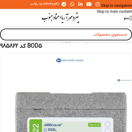
0098-71-32361746
Skip to navigation
Skip to main content
منو
خانه
»
محصولات
»
تیوب تست MN NANOCOLOR
BOD5 کد 985822