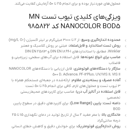
محلول‌های موردنیاز بوده و برای انجام 25 تا 50 آزمایش کفایت می‌کند.
ویزگی‌های کلیدی تیوب تست MN
NANOCOLOR BOD5 کد 985822
محدوده اندازه‌گیری وسیع:
از 2 تا 3000 میلی‌گرم بر لیتر اکسیژن (mg/L O₂)
روش تست استاندارد و قابل‌اعتماد:
مبتنی بر روش کلاسیک و معتبر
Winkler، مطابق با استانداردهای DIN EN 1899-1 و DIN EN 25813
مناسب برای انواع نمونه‌ها:
قابل استفاده برای آب‌های سطحی، زیرزمینی و
فاضلاب
سازگار با دستگاه‌های فوتومتری:
قابل ارزیابی با دستگاه‌های NANOCOLOR
500 D، Advance، PF-12Plus، UV/VIS II، VIS II
آماده مصرف و بسته‌بندی مقاوم:
ارائه‌شده در جعبه‌ای مستحکم همراه با
3 تیوب تست و محلول‌های لازم، کافی برای انجام 25 تا 50 تست
قابل استفاده در آنالیز آب دریا:
مناسب برای کاربردهای محیط‌زیستی
تخصصی
دامنه تست: پایین (Low Range):
برای کاربردهای دقیق در سطوح پایین
BOD
ماندگاری بالا:
با عمر مفید 2 سال از تاریخ تولید در دمای نگهداری 15 تا 25
درجه سانتی‌گراد
روش اندازه‌گیری فوتومتریک:
برای خوانش دقیق و کاهش خطای انسانی