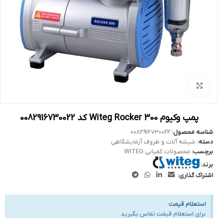
بزرگنمایی تصویر
پمپ وکیوم Witeg Rocker 300 کد 0082916730022
شناسه محصول:
0082916730022
دسته:
شیشه آلات و ظروف آزمایشگاهی
برچسب:
محصولات کمپانی WITEG
برند:
اشتراک گذاری:
استعلام قیمت
برای استعلام قیمت تماس بگیرید