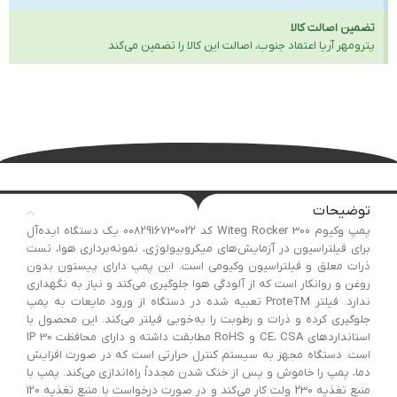
تضمین اصالت کالا
پترومهر آریا اعتماد جنوب، اصالت این کالا را تضمین می‌کند
توضیحات
پمپ وکیوم Witeg Rocker 300 کد 0082916730022 یک دستگاه ایده‌آل
برای فیلتراسیون در آزمایش‌های میکروبیولوژی، نمونه‌برداری هوا، تست
ذرات معلق و فیلتراسیون وکیومی است. این پمپ دارای پیستون بدون
روغن و روانکار است که از آلودگی هوا جلوگیری می‌کند و نیاز به نگهداری
ندارد. فیلتر ProteTM تعبیه شده در دستگاه از ورود مایعات به پمپ
جلوگیری کرده و ذرات و رطوبت را به‌خوبی فیلتر می‌کند. این محصول با
استانداردهای CE، CSA و RoHS مطابقت داشته و دارای محافظت IP 30
است. دستگاه مجهز به سیستم کنترل حرارتی است که در صورت افزایش
دما، پمپ را خاموش و پس از خنک شدن مجدداً راه‌اندازی می‌کند. پمپ با
منبع تغذیه 230 ولت کار می‌کند و در صورت درخواست با منبع تغذیه 120