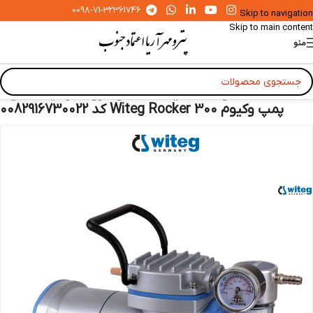
0098-71-32361746
Skip to navigation
Skip to main content
منو
خانه
»
محصولات
»
شیشه آلات و ظروف آزمایشگاهی
»
پمپ وکیوم Witeg Rocker 300 کد 0082916730022