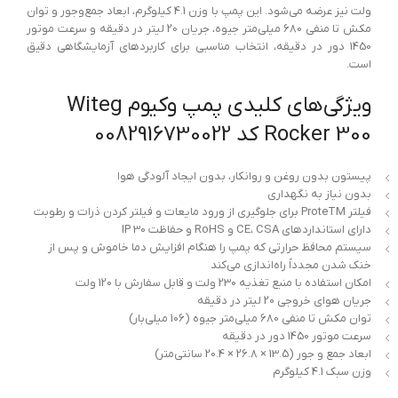
ولت نیز عرضه می‌شود. این پمپ با وزن 4.1 کیلوگرم، ابعاد جمع‌وجور و توان
مکش تا منفی 680 میلی‌متر جیوه، جریان 20 لیتر در دقیقه و سرعت موتور
1450 دور در دقیقه، انتخاب مناسبی برای کاربردهای آزمایشگاهی دقیق
است.
ویژگی‌های کلیدی پمپ وکیوم Witeg
Rocker 300 کد 0082916730022
پیستون بدون روغن و روانکار، بدون ایجاد آلودگی هوا
بدون نیاز به نگهداری
فیلتر ProteTM برای جلوگیری از ورود مایعات و فیلتر کردن ذرات و رطوبت
دارای استانداردهای CE، CSA و RoHS و حفاظت IP 30
سیستم محافظ حرارتی که پمپ را هنگام افزایش دما خاموش و پس از
خنک شدن مجدداً راه‌اندازی می‌کند
امکان استفاده با منبع تغذیه 230 ولت و قابل سفارش با 120 ولت
جریان هوای خروجی 20 لیتر در دقیقه
توان مکش تا منفی 680 میلی‌متر جیوه (106 میلی‌بار)
سرعت موتور 1450 دور در دقیقه
ابعاد جمع و جور (13.5 × 26.8 × 20.4 سانتی‌متر)
وزن سبک 4.1 کیلوگرم