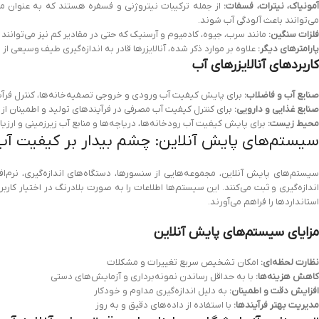
مونیاک، نیترات، فسفات:
از جمله ترکیبات نیتروژنی و فسفره هستند که به عنوان م
می‌توانند باعث آلودگی آب شوند.
فلزات سنگین:
مانند سرب، جیوه، کادمیوم و آرسنیک که حتی در مقادیر کم نیز می‌توانن
پارامترهای دیگر:
علاوه بر موارد ذکر شده، آنالایزرها قادر به اندازه‌گیری طیف وسیعی از
کاربردهای آنالایزرهای آب
صنایع آب و فاضلاب:
برای پایش کیفیت آب ورودی و خروجی تصفیه‌خانه‌ها، کنترل فرآین
صنایع غذایی و دارویی:
برای کنترل کیفیت آب مصرفی در فرآیندهای تولید و اطمینان از 
محیط زیست:
برای پایش کیفیت آب رودخانه‌ها، دریاچه‌ها و منابع آب زیرزمینی و ارزی
سیستم‌های پایش آنلاین: چشم بیدار بر کیفیت آب
سیستم‌های پایش آنلاین، مجموعه‌هایی از سنسورها، دستگاه‌های اندازه‌گیری، نرم‌ا
اندازه‌گیری و ثبت می‌کنند. این سیستم‌ها اطلاعات را به صورت بلادرنگ در اختیار کا
استانداردها را فراهم می‌آورند.
مزایای سیستم‌های پایش آنلاین
نظارت لحظه‌ای:
امکان تشخیص سریع تغییرات و مشکلات
کاهش هزینه‌ها:
با به حداقل رساندن نمونه‌برداری و آزمایش‌های دستی
افزایش دقت و اطمینان:
به دلیل اندازه‌گیری مداوم و خودکار
مدیریت بهتر فرآیندها:
با استفاده از داده‌های دقیق و به روز