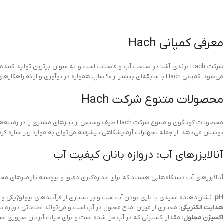
معرفی کمپانی Hach
شرکت Hach برندی آشنا در صنعت آب و فاضلاب است و به عنوان برترین تولید ک
می‌شود. کمپانی Hach با سابقه‌ای بیشتر از 90 سال، همواره در نوآوری و ارائه راهکارهای جامع برای سنجش و پایش کمی و کیفیت آب پیشگام بوده است.
محصولات متنوع شرکت Hach
محصولات گوناگون و متنوع شرکت Hach طیف وسیعی از نیازه
پوشش می‌دهد. از جمله تجهیزات آزمایشگاهی پیشرفته می‌توان به موارد زیر اشاره کرد
آنالایزرهای آب: دروازه بانان کیفیت آب
آنالایزرهای آب دستگاه‌هایی هستند که برای اندازه‌گیری دقیق و پیوسته پارامترهای مختل
pH:
نشان‌دهنده اسیدی یا بازی بودن آب است و بر بسیاری از فرآیندهای بیولوژیکی و شی
هدایت الکتریکی:
معیاری از میزان املاح محلول در آب است و می‌تواند اطلاعاتی درباره
اکسیژن محلول:
مقدار اکسیژنی که در آب حل شده است و برای حیات آبزیان ضروری اس