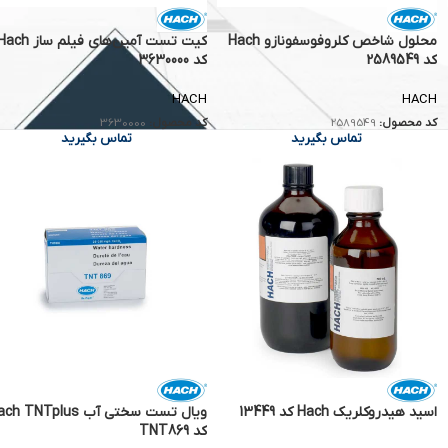
محلول شاخص کلروفوسفونازو Hach
کیت تست آمین‌های فیلم ساز h
کد 2589549
کد 3630000
HACH
HACH
کد محصول:
2589549
کد محصول:
3630000
تماس بگیرید
تماس بگیرید
اسید هیدروکلریک Hach کد 13449
ویال تست سختی آب h TNTplus
کد TNT869