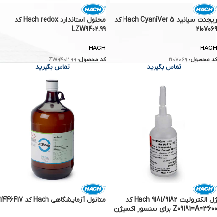
ریجنت سیانید Hach CyaniVer 5 کد
محلول استاندارد Hach redox کد
LZW9402.99
2107069
HACH
HACH
کد محصول:
2107069
کد محصول:
LZW9402.99
تماس بگیرید
تماس بگیرید
ژل الکترولیت Hach 9181/9182 کد
متانول آزمایشگاهی Hach کد 1446417
Z09181=A=3600 برای سنسور اکسیژن