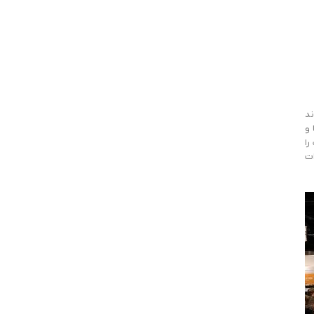
ند
‌ها و
را
ات