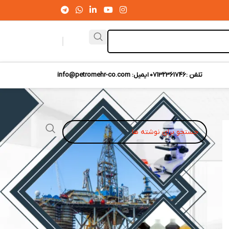
تلفن :07132361746
ایمیل: info@petromehr-co.com
نوشته‌های تازه
انتصاب مسعود حاتم‌وند به‌ عنوان معاون مدیرعامل و
ریاست بانکداری ویژه بانک سپه
انواع مختلف کنتور گاز