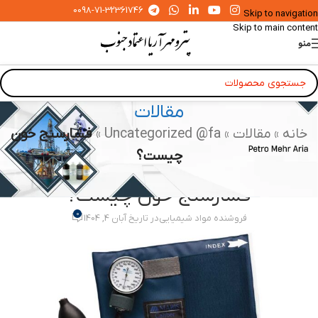
0098-71-32361746
Skip to navigation
Skip to main content
منو
مقالات
خانه
»
مقالات
»
Uncategorized @fa
»
فشارسنج خون
چیست؟
UNCATEGORIZED @FA
فشارسنج خون چیست؟
0
فروشنده مواد شیمیایی
در تاریخ آبان 4, 1404