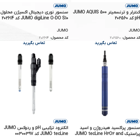
کنترلر و ترنسمیتر JUMO AQUIS 500
سنسور نوری دیجیتال اکسیژن محلول
pH کد 202560
JUMO digiLine O-DO S10 کد 202614
JUMO
JUMO
کد محصول:
202560
کد محصول:
202614
تماس بگیرید
تماس بگیرید
سنسور پراکسید هیدروژن و اسید
الکترود ترکیبی pH و ردوکس JUMO
پراستیک JUMO tecLine H2O2 and
JUMO tecLine کد 00300397
PAA کد 202636