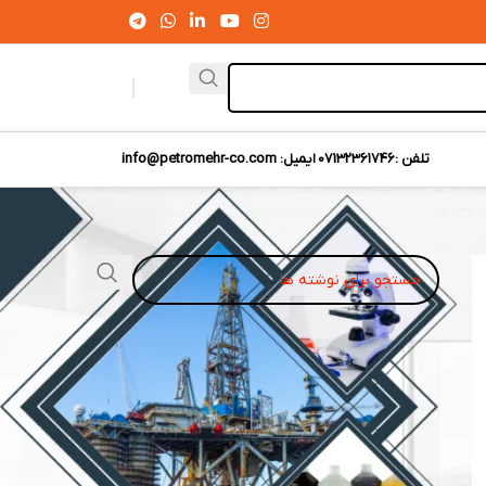
تلفن :07132361746
ایمیل: info@petromehr-co.com
نوشته‌های تازه
انتصاب مسعود حاتم‌وند به‌ عنوان معاون مدیرعامل و
ریاست بانکداری ویژه بانک سپه
انواع مختلف کنتور گاز