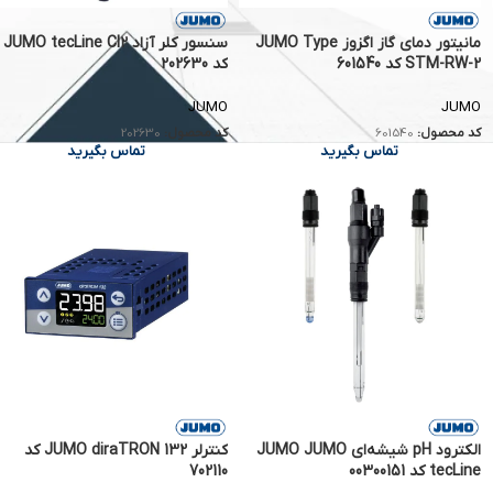
مانیتور دمای گاز اگزوز JUMO Type
سنسور کلر آزاد JUMO tecLine Cl2
STM-RW-2 کد 601540
کد 202630
JUMO
JUMO
کد محصول:
601540
کد محصول:
202630
تماس بگیرید
تماس بگیرید
الکترود pH شیشه‌ای JUMO JUMO
کنترلر JUMO diraTRON 132 کد
tecLine کد 00300151
702110