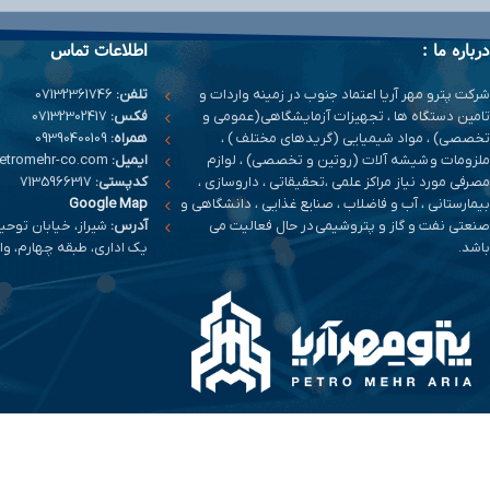
درباره ما :
اطلاعات تماس
شرکت پترو مهر آریا اعتماد جنوب در زمینه واردات و
تلفن:
07132361746
تامین دستگاه ها ، تجهیزات آزمایشگاهی(عمومی و
فکس:
07132302417
تخصصی) ، مواد شیمیایی (گریدهای مختلف ) ،
همراه:
09390400109
ملزومات و شیشه آلات (روتین و تخصصی) ، لوازم
ایمیل:
info@petromehr-co.com
مصرفی مورد نیاز مراکز علمی ،تحقیقاتی ، داروسازی ،
کدپستی:
7135966317
بیمارستانی ، آب و فاضلاب ، صنایع غذایی ، دانشگاهی و
Google Map
صنعتی نفت و گاز و پتروشیمی در حال فعالیت می
آدرس:
شیراز، خیابان توحی
باشد.
یک اداری، طبقه چهارم، واحد 