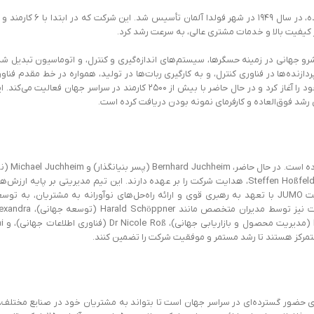
کمپانی JUMO، که نامش از حروف اول بنیانگذار آن Moritz Kurt Juchheim گرفته شده، در سال ۱۹۴۹ در شهر فولدا آلمان تأسیس شد. این ش
 یک پیشرو جهانی در زمینه حسگرها، سیستم‌های اندازه‌گیری و کنترل، و اتوماسیون تبدیل ش
ازنده‌ها در فناوری کنترل، و به کارگیری ربات‌ها در تولید، همواره در خط مقدم فناو
بوده است. JUMO همچنین با تاسیس شعب در کشورهای مختلف، بین‌المللی شدن خود را آغاز کرد و در حال حاضر با بیش از ۲۵۰۰ کارمند در سراسر جهان فعالیت می‌
رشد فوق‌العاده و کارفرمای نمونه بودن دریافت کرده است.
کمپانی JUMO از زمان تأسیس در سال ۱۹۴۸، یک شرکت خانوادگی با مدیریت مالکان بوده است. 
بنیانگذار) به عنوان شرکای عمومی، به همراه مدیران عامل، Dimitrios Charisiadis و Steffen Hoßfeld، هدایت شرکت را بر عهده دارند. این تیم مدیریتی بر پایه ارز
سنتی بنیانگذار، از جمله اهمیت به افراد، ارزش‌ها و نوآوری‌ها، بنا شده است. مدیریت JUMO با تعهد به رهبری قوی و ارائه راه‌حل‌های نوآورانه به مشتریان، به ت
استراتژیک گروه شرکت‌ها و مدیریت پایدار آن متعهد است. بخش‌های مختلف شرکت نیز توسط مدیران متخصص مانند Schöppner
Dantmann (منابع انسانی جهانی)، René Auth (ت
ن، دارای حضور گسترده‌ای در سراسر جهان است تا بتواند به مشتریان خود در صنایع مختلف، 