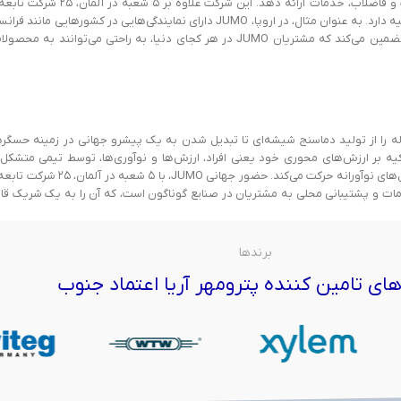
جمله گرمایش و تهویه مطبوع، غذا و نوشیدنی، انرژی‌های تجدیدپذیر، و تصفیه آب و فاضلاب، خدمات ارائه دهد. این شرکت علاوه بر ۵ شعبه د
بیش از ۵۰ آژانس نمایندگی در قاره‌های آفریقا، آمریکا، آسیا، اروپا، خاورمیانه و اقیانوسیه دارد. به عنوان مثال، در اروپا، JUMO دارای نمایندگی‌هایی در کشورهایی مانند
ایتالیا، اسپانیا، انگلستان و لهستان است. این شبکه گسترده از نمایندگی‌ها و شعب، تضمین می‌کند که مشتریان JUMO در هر کجای دنیا، به راحتی می‌توانند به م
شرکتی خانوادگی که در سال ۱۹۴۹ در فولدا آلمان تاسیس شد، مسیری ۷۵ ساله را از تولید دماسنج شیشه‌ای تا تبدیل شدن به یک پیشرو جهانی در زمینه حسگ
کیه بر ارزش‌های محوری خود یعنی افراد، ارزش‌ها و نوآوری‌ها، توسط تیمی متشکل 
نسل‌های خانواده Juchheim و مدیران متخصص، به سوی توسعه پایدار و ارائه راه‌حل‌های نوآورانه حرکت می‌کند. حضور جهانی JUMO، با ۵ شعبه 
ئه خدمات و پشتیبانی محلی به مشتریان در صنایع گوناگون است، که آن را به یک شریک قا
برندها
ای تامین کننده پترومهر آریا اعتماد جنوب