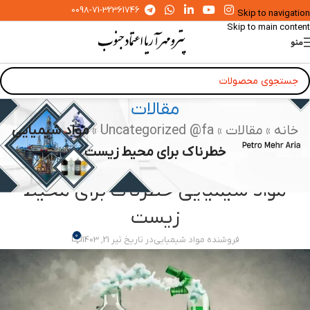
0098-71-32361746
Skip to navigation
Skip to main content
منو
مقالات
خانه
»
مقالات
»
Uncategorized @fa
»
مواد شیمیایی
خطرناک برای محیط زیست
UNCATEGORIZED @FA
مواد شیمیایی خطرناک برای محیط
زیست
0
فروشنده مواد شیمیایی
در تاریخ تیر 21, 1403