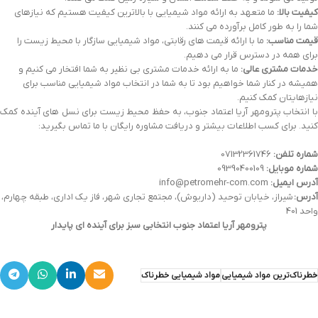
کیفیت بالا:
ما متعهد به ارائه مواد شیمیایی با بالاترین کیفیت هستیم که نیازهای
شما را به طور کامل برآورده می کنند.
قیمت مناسب:
ما با ارائه قیمت های رقابتی، مواد شیمیایی سازگار با محیط زیست را
برای همه در دسترس قرار می دهیم.
خدمات مشتری عالی:
ما به ارائه خدمات مشتری بی نظیر به شما افتخار می کنیم و
همیشه در کنار شما خواهیم بود تا به شما در انتخاب مواد شیمیایی مناسب برای
نیازهایتان کمک کنیم.
با انتخاب پترومهر آریا اعتماد جنوب، به حفظ محیط زیست برای نسل های آینده کمک
کنید. برای کسب اطلاعات بیشتر و دریافت مشاوره رایگان با ما تماس بگیرید:
شماره تلفن:
07132361746
شماره موبایل:
09390400109
آدرس ایمیل:
info@petromehr-com.com
آدرس:
شیراز، خیابان توحید (داریوش)، مجتمع تجاری شهر، فاز یک اداری، طبقه چهارم،
واحد 401
پترومهر آریا اعتماد جنوب انتخابی سبز برای آینده ای پایدار
خطرناک‌ترین مواد شیمیایی
مواد شیمیایی خطرناک