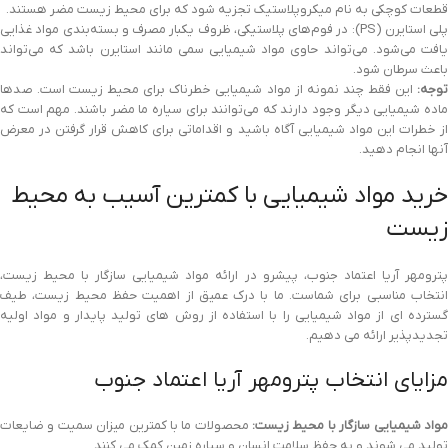
قطعات کوچکی به نام میکروپلاستیک تجزیه شود که برای محیط زیست مضر هستند.
پلی استایرن (PS): در فوم‌های پلاستیکی، ظروف یکبار مصرف و بسته‌بندی مواد غذایی
یافت می‌شود. می‌تواند حاوی مواد شیمیایی سمی مانند استایرن باشد که می‌تواند
باعث سرطان شود.
توجه:
این فقط چند نمونه از مواد شیمیایی خطرناک برای محیط زیست است. صدها
ماده شیمیایی دیگر وجود دارند که می‌توانند برای سیاره ما مضر باشند. مهم است که
از خطرات این مواد شیمیایی آگاه باشید و اقداماتی برای کاهش قرار گرفتن در معرض
آنها انجام دهید.
خرید مواد شیمیایی با کمترین آسیب به محیط
زیست
پترومهر آریا اعتماد جنوب، پیشرو در ارائه مواد شیمیایی سازگار با محیط زیست،
انتخاب مناسبی برای شماست. ما با درک عمیق از اهمیت حفظ محیط زیست، طیف
گسترده ای از مواد شیمیایی را با استفاده از روش های تولید پایدار و مواد اولیه
تجدیدپذیر ارائه می دهیم.
مزایای انتخاب پترومهر آریا اعتماد جنوب
واد شیمیایی سازگار با محیط زیست:
محصولات ما با کمترین میزان سمیت و ضایعات
تولید می شوند و به حفظ سلامت انسان و سیاره زمین کمک می کنند.