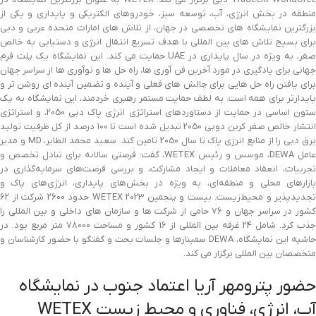
منطقه در بخش انرژی، آب، توسعه سبز، خودروهای الکتریکی و پایداری و یکی از
بزرگترین نمایشگاه های تخصصی در جهان، از تلاش های امارات متحده عربی و دبی
برای بسیج تلاش های بین المللی با هدف تسریع انتقال انرژی و دستیابی به خالص
صفر، به ویژه در سال پایداری در UAE حمایت می کند. این نمایشگاه یک پلت فرم
جهانی برای یادگیری در مورد آخرین فن آوری ها، راه حل ها و نوآوری ها از سراسر جهان
برای یافتن راه حل هایی برای چالش های فعلی و آینده و تضمین آینده ای روشن تر و
پایدارتر برای همه است. به لطف حمایت مستمر رهبری خردمند، این نمایشگاه به یک
ستون اساسی در حمایت از دستاوردهای استراتژی انرژی پاک دبی 2050، و استراتژی
انتشار خالص صفر کربن دوبی 2050 تبدیل شده است تا 100 درصد از کل ظرفیت تولید
برق دبی را از منابع انرژی پاک تا سال 2050 تامین کند. سعید محمد الطایر، MD و مدیر
عامل DEWA، موسس و رئیس WETEX، گفت: فرصتی سالانه برای تبادل تخصص و
تجربیات، انعقاد معاملات و ایجاد مشارکت، و بررسی فرصت‌های سرمایه‌گذاری در
بازارهای محلی و منطقه‌ای، به ویژه در بخش‌های پایداری، انرژی‌های پاک و
تجدیدپذیر و محیط‌زیست. بیست و پنجمین WETEX 2023 حدود 2600 شرکت از 62
کشور در سراسر جهان و 76 حامی از شرکت ها و سازمان های داخلی و بین المللی را
جذب کرد. شامل 24 غرفه بین المللی از 16 کشور و مساحت 78000 متر مربع بود. در
حاشیه این نمایشگاه، DEWA سمینارها و جلسات بحث و گفتگو با حضور کارشناسان و
متخصصان بین المللی برگزار می کند.
حضور پترومهر آریا اعتماد جنوب در نمایشگاه
آب، انرژی، فناوری و محیط زیست WETEX