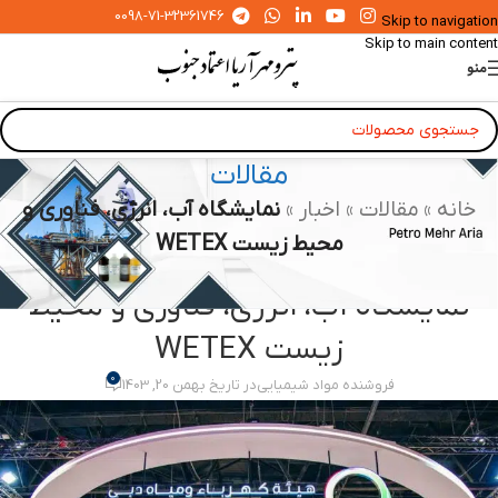
0098-71-32361746
Skip to navigation
Skip to main content
منو
مقالات
خانه
»
مقالات
»
اخبار
»
نمایشگاه آب، انرژی، فناوری و
محیط زیست WETEX
اخبار
نمایشگاه آب، انرژی، فناوری و محیط
زیست WETEX
0
فروشنده مواد شیمیایی
در تاریخ بهمن 20, 1403