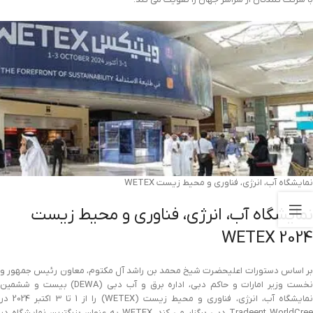
نمایشگاه آب، انرژی، فناوری و محیط زیست WETEX
نمایشگاه آب، انرژی، فناوری و محیط زیست
WETEX 2024
بر اساس دستورات اعلیحضرت شیخ محمد بن راشد آل مکتوم، معاون رئیس جمهور و
نخست وزیر امارات و حاکم دبی، اداره برق و آب دبی (DEWA) بیست و ششمین
نمایشگاه آب، انرژی، فناوری و محیط زیست (WETEX) را از 1 تا 3 اکتبر 2024 در
Tradeent WorldCree دبی برگزار می کند. WETEX به عنوان بزرگترین نمایشگاه در